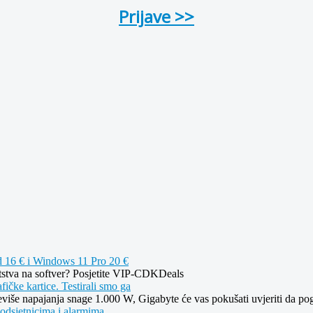
Prijave >>
d 16 € i Windows 11 Pro 20 €
gatstva na softver? Posjetite VIP-CDKDeals
fičke kartice. Testirali smo ga
reviše napajanja snage 1.000 W, Gigabyte će vas pokušati uvjeriti da po
podsjetnicima i alarmima