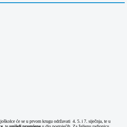
školce će se u prvom krugu održavati 4. 5. i 7. siječnja, te u
ce
, te
unijeli promjene
u dio postojećih. Za željenu radionicu