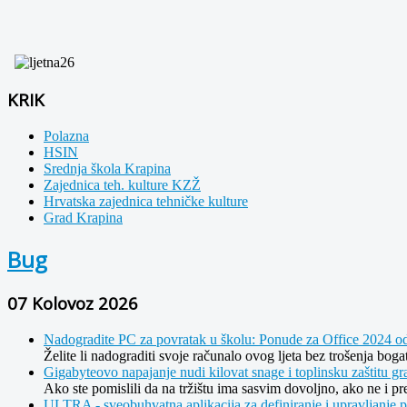
KRIK
Polazna
HSIN
Srednja škola Krapina
Zajednica teh. kulture KZŽ
Hrvatska zajednica tehničke kulture
Grad Krapina
Bug
07 Kolovoz 2026
Nadogradite PC za povratak u školu: Ponude za Office 2024 o
Želite li nadograditi svoje računalo ovog ljeta bez trošenja bo
Gigabyteovo napajanje nudi kilovat snage i toplinsku zaštitu gra
Ako ste pomislili da na tržištu ima sasvim dovoljno, ako ne i p
ULTRA - sveobuhvatna aplikacija za definiranje i upravljanje 