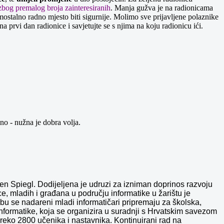
 zbog premalog broja zainteresiranih
. Manja gužva je na radionicama
stalno radno mjesto biti sigurnije. Molimo sve prijavljene polaznike
 prvi dan radionice i savjetujte se s njima na koju radionicu ići.
no - nužna je dobra volja.
en Spiegl. Dodijeljena je udruzi
za izniman doprinos razvoju
e, mladih i građana u području informatike u žarištu je
u se nadareni mladi informatičari pripremaju za školska,
 informatike, koja se organizira u suradnji s Hrvatskim savezom
reko 2800 učenika i nastavnika. Kontinuirani rad na