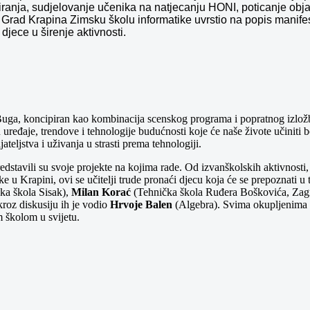
miranja, sudjelovanje učenika na natjecanju HONI, poticanje obja
e Grad Krapina Zimsku školu informatike uvrstio na popis manife
 djece u širenje aktivnosti.
ga, koncipiran kao kombinacija scenskog programa i popratnog izložbe
u uređaje, trendove i tehnologije budućnosti koje će naše živote učiniti
teljstva i uživanja u strasti prema tehnologiji.
 predstavili su svoje projekte na kojima rade. Od izvanškolskih aktivnos
e u Krapini, ovi se učitelji trude pronaći djecu koja će se prepoznati u
ka škola Sisak),
Milan Korać
(Tehnička škola Ruđera Boškovića, Zag
kroz diskusiju ih je vodio
Hrvoje Balen
(Algebra). Svima okupljenima za
 školom u svijetu.