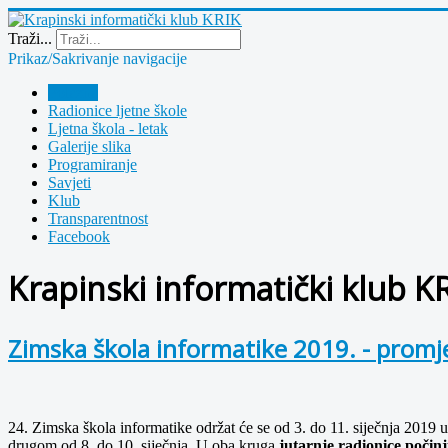
Year
Month
Year
Month
Traži...
Prikaz/Sakrivanje navigacije
Polazna
Radionice ljetne škole
Ljetna škola - letak
Galerije slika
Programiranje
Savjeti
Klub
Transparentnost
Facebook
Krapinski informatički klub K
Zimska škola informatike 2019. - prom
24. Zimska škola informatike održat će se od 3. do 11. siječnja 2019 
drugom od 8. do 10. siječnja. U oba kruga
jutarnje radionice počinj