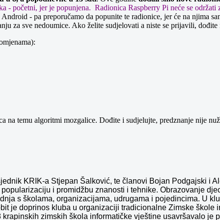
ika - početni, jer je popunjena. Radionica Raspberry Pi neće se održati
droid - pa preporučamo da popunite te radionice, jer će na njima samo
za sve nedoumice. Ako želite sudjelovati a niste se prijavili, dođite na
romjenama):
a na temu algoritmi mozgalice. Dođite i sudjelujte, predznanje nije nuž
jednik KRIK-a Stjepan Šalković, te članovi Bojan Podgajski i Al
popularizaciju i promidžbu znanosti i tehnike. Obrazovanje djec
dnja s školama, organizacijama, udrugama i pojedincima. U klub
obit je doprinos kluba u organizaciji tradicionalne Zimske škole
krapinskih zimskih škola informatičke vještine usavršavalo je p