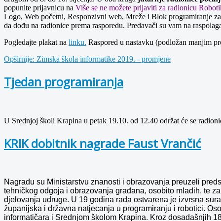
popunite prijavnicu na
Više se ne možete prijaviti za radionicu Robot
Logo, Web početni, Responzivni web, Mreže i Blok programiranje za An
da dođu na radionice prema rasporedu. Predavači su vam na raspolaganju 
Pogledajte plakat na
linku.
Raspored u nastavku (podložan manjim p
Opširnije: Zimska škola informatike 2019. - promjene
Tjedan programiranja
U Srednjoj školi Krapina u petak 19.10. od 12.40 održat će se radionic
KRIK dobitnik nagrade Faust Vrančić
Nagradu su Ministarstvu znanosti i obrazovanja preuzeli preds
tehničkog odgoja i obrazovanja građana, osobito mladih, te za 
djelovanja udruge. U 19 godina rada ostvarena je izvrsna sura
županijska i državna natjecanja u programiranju i robotici. Os
informatičara i Srednjom školom Krapina. Kroz dosadašnjih 18 