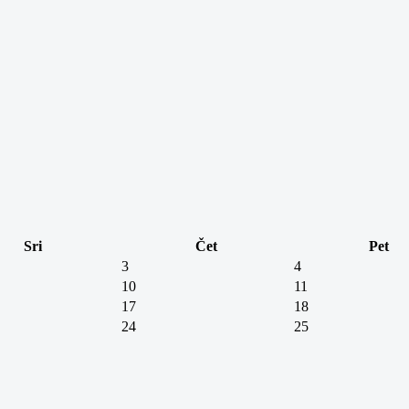
Sri
Čet
Pet
3
4
10
11
17
18
24
25