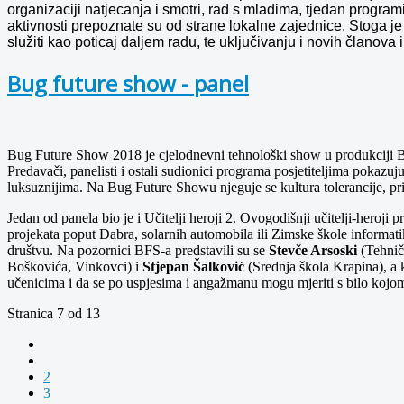
organizaciji natjecanja i smotri, rad s mladima, tjedan progra
aktivnosti prepoznate su od strane lokalne zajednice. Stoga j
služiti kao poticaj daljem radu, te uključivanju i novih članova i
Bug future show - panel
Bug Future Show 2018 je cjelodnevni tehnološki show u produkciji Bu
Predavači, panelisti i ostali sudionici programa posjetiteljima pokazuj
luksuznijima. Na Bug Future Showu njeguje se kultura tolerancije, prija
Jedan od panela bio je i Učitelji heroji 2. Ovogodišnji učitelji-heroji
projekata poput Dabra, solarnih automobila ili Zimske škole informatik
društvu. Na pozornici BFS-a predstavili su se
Stevče Arsoski
(Tehnič
Boškovića, Vinkovci) i
Stjepan Šalković
(Srednja škola Krapina), a 
učenicima i da se po uspjesima i angažmanu mogu mjeriti s bilo kojom
Stranica 7 od 13
2
3