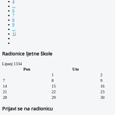
4
...
6
7
8
9
...
11
Radionice ljetne škole
Lipanj 1334
Pon
Uto
1
2
7
8
9
14
15
16
21
22
23
28
29
30
Prijavi se na radionicu