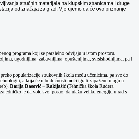
vljivanja stručnih materijala na klupskim stranicama i druge
stacija od značaja za grad. Vjerujemo da će ovo priznanje
nog programa koji se paralelno odvijaju u istom prostoru.
 boljima, ugodnijima, zabavnijima, opuštenijima, svrsishodnijima, pa i
ti, preko popularizacije strukovnih škola među učenicima, pa sve do
 tehnologiji, a koja će u budućnosti moći igrati zapaženu ulogu u
reb),
Darija Dasović – Rakijašić
(Tehnička škola Ruđera
jedničko je da vole svoj posao, da ulažu veliku energiju u rad s