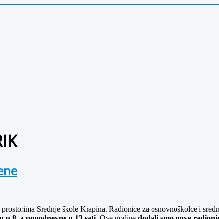
RIK
jene
u prostorima Srednje škole Krapina. Radionice za osnovnoškolce i srednjo
u u 8, a popodnevne u 13 sati
. Ove godine
dodali smo nove radioni