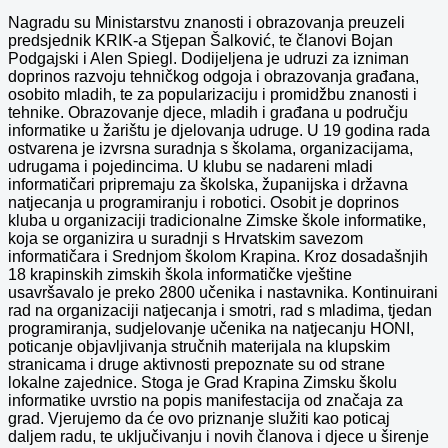
Nagradu su Ministarstvu znanosti i obrazovanja preuzeli
predsjednik KRIK-a Stjepan Šalković, te članovi Bojan
Podgajski i Alen Spiegl. Dodijeljena je udruzi
za izniman
doprinos razvoju tehničkog odgoja i obrazovanja građana,
osobito mladih, te za popularizaciju i promidžbu znanosti i
tehnike. Obrazovanje djece, mladih i građana u području
informatike u žarištu je djelovanja udruge. U 19 godina rada
ostvarena je izvrsna suradnja s školama, organizacijama,
udrugama i pojedincima. U klubu se nadareni mladi
informatičari pripremaju za školska, županijska i državna
natjecanja u programiranju i robotici. Osobit je doprinos
kluba u organizaciji tradicionalne Zimske škole informatike,
koja se organizira u suradnji s Hrvatskim savezom
informatičara i Srednjom školom Krapina. Kroz dosadašnjih
18 krapinskih zimskih škola informatičke vještine
usavršavalo je preko 2800 učenika i nastavnika. Kontinuirani
rad na organizaciji natjecanja i smotri, rad s mladima, tjedan
programiranja, sudjelovanje učenika na natjecanju HONI,
poticanje objavljivanja stručnih materijala na klupskim
stranicama i druge aktivnosti prepoznate su od strane
lokalne zajednice. Stoga je Grad Krapina Zimsku školu
informatike uvrstio na popis manifestacija od značaja za
grad. Vjerujemo da će ovo priznanje služiti kao poticaj
daljem radu, te uključivanju i novih članova i djece u širenje