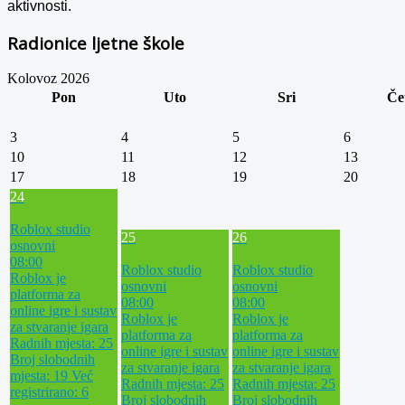
aktivnosti.
Radionice ljetne škole
Kolovoz 2026
Pon
Uto
Sri
Če
3
4
5
6
10
11
12
13
17
18
19
20
24
Roblox studio
25
26
osnovni
08:00
Roblox studio
Roblox studio
Roblox je
osnovni
osnovni
platforma za
08:00
08:00
online igre i sustav
Roblox je
Roblox je
za stvaranje igara
platforma za
platforma za
Radnih mjesta: 25
online igre i sustav
online igre i sustav
Broj slobodnih
za stvaranje igara
za stvaranje igara
mjesta: 19
Već
Radnih mjesta: 25
Radnih mjesta: 25
registrirano: 6
Broj slobodnih
Broj slobodnih