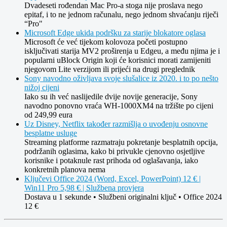
Dvadeseti rođendan Mac Pro-a stoga nije proslava nego
epitaf, i to ne jednom računalu, nego jednom shvaćanju riječi
“Pro"
Microsoft Edge ukida podršku za starije blokatore oglasa
Microsoft će već tijekom kolovoza početi postupno
isključivati starija MV2 proširenja u Edgeu, a među njima je i
popularni uBlock Origin koji će korisnici morati zamijeniti
njegovom Lite verzijom ili prijeći na drugi preglednik
Sony navodno oživljava svoje slušalice iz 2020. i to po nešto
nižoj cijeni
Iako su ih već naslijedile dvije novije generacije, Sony
navodno ponovno vraća WH-1000XM4 na tržište po cijeni
od 249,99 eura
Uz Disney, Netflix također razmišlja o uvođenju osnovne
besplatne usluge
Streaming platforme razmatraju pokretanje besplatnih opcija,
podržanih oglasima, kako bi privukle cjenovno osjetljive
korisnike i potaknule rast prihoda od oglašavanja, iako
konkretnih planova nema
Ključevi Office 2024 (Word, Excel, PowerPoint) 12 € |
Win11 Pro 5,98 € | Službena provjera
Dostava u 1 sekunde • Službeni originalni ključ • Office 2024
12 €