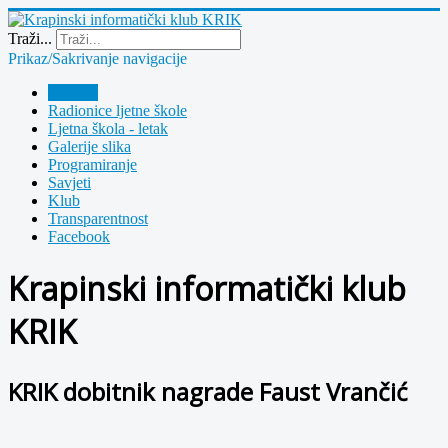
Year
Month
Year
Month
Traži...
Prikaz/Sakrivanje navigacije
Polazna
Radionice ljetne škole
Ljetna škola - letak
Galerije slika
Programiranje
Savjeti
Klub
Transparentnost
Facebook
Krapinski informatički klub
KRIK
KRIK dobitnik nagrade Faust Vrančić