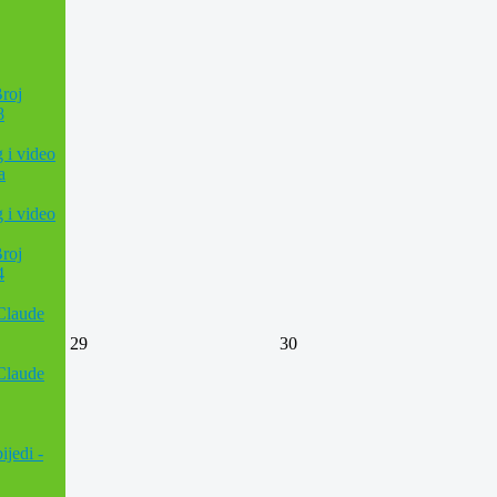
roj
8
g i video
a
g i video
roj
4
 Claude
29
30
 Claude
ijedi -