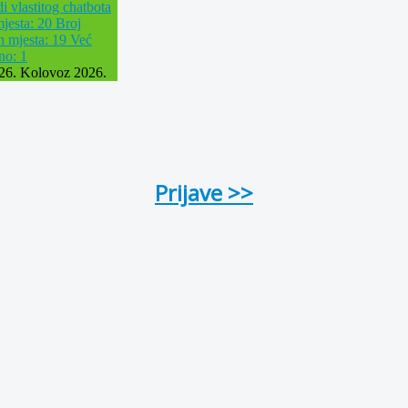
di vlastitog chatbota
jesta: 20
Broj
h mjesta: 19
Već
ano: 1
26. Kolovoz 2026.
Prijave >>