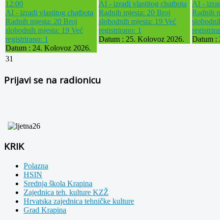
12:00
AI - izradi vlastitog chatbota
AI - izra
AI - izradi vlastitog chatbota
Radnih mjesta: 20
Broj
Radnih m
Radnih mjesta: 20
Broj
slobodnih mjesta: 19
Već
slobodni
slobodnih mjesta: 19
Već
registrirano: 1
registrir
registrirano: 1
Datum :
25. Kolovoz 2026.
Datum :
Datum :
24. Kolovoz 2026.
31
Prijavi se na radionicu
KRIK
Polazna
HSIN
Srednja škola Krapina
Zajednica teh. kulture KZŽ
Hrvatska zajednica tehničke kulture
Grad Krapina