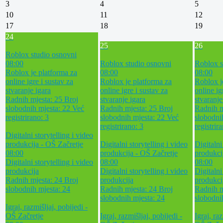
3
4
5
10
11
12
17
18
19
24
25
26
Roblox studio osnovni
08:00
Roblox studio osnovni
Roblox s
Roblox je platforma za
08:00
08:00
online igre i sustav za
Roblox je platforma za
Roblox j
stvaranje igara
online igre i sustav za
online ig
Radnih mjesta: 25
Broj
stvaranje igara
stvaranje
slobodnih mjesta: 22
Već
Radnih mjesta: 25
Broj
Radnih m
registrirano: 3
slobodnih mjesta: 22
Već
slobodni
registrirano: 3
registrir
Digitalni storytelling i video
produkcija - OŠ Začretje
Digitalni storytelling i video
Digitalni
08:00
produkcija - OŠ Začretje
produkci
Digitalni storytelling i video
08:00
08:00
produkcija
Digitalni storytelling i video
Digitalni
Radnih mjesta: 24
Broj
produkcija
produkci
slobodnih mjesta: 24
Radnih mjesta: 24
Broj
Radnih m
slobodnih mjesta: 24
slobodni
Igraj, razmišljaj, pobijedi -
OŠ Začretje
Igraj, razmišljaj, pobijedi -
Igraj, raz