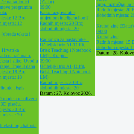
 će na radionici
(Zlatar)
Igraj, razmišljaj, po
osnove programira
09:00
Radnih mjesta: 20
B
ota.
Kako razgovarati s
slobodnih mjesta: 2
jesta: 12
Broj
umjetnom inteligencijom?
h mjesta: 12
Radnih mjesta: 20
Broj
Kreiraj zine (Zlatar)
slobodnih mjesta: 20
09:00
 (obrada teksta i
Kreiraj zine
Radionica za nastavnike –
Radnih mjesta: 15
B
Učiteljski trio AI (Diffit,
slobodnih mjesta: 1
, Hrvatska
Brisk Teaching i Notebook
Datum :
28. Kolovo
ada na računalu.
LM) - Krapina
eksta i slike. Uvod u
09:00
ranje. Traje 3 dana
Učiteljski trio AI (Diffit,
jesta: 18
Broj
Brisk Teaching i Notebook
h mjesta: 18
LM)
Radnih mjesta: 20
Broj
ranje i ispis
slobodnih mjesta: 20
Datum :
27. Kolovoz 2026.
D modela u softveru
a 3D pisaču.
jesta: 20
Broj
h mjesta: 20
di vlastitog chatbota