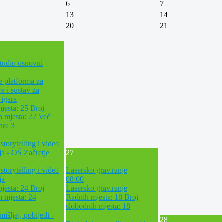
6
7
13
14
20
21
tudio osnovni
e platforma za
re i sustav za
 igara
jesta: 25
Broj
h mjesta: 22
Već
ano: 3
 storytelling i video
ja - OŠ Začretje
27
 storytelling i video
Lasersko graviranje
ja
08:00
jesta: 24
Broj
Lasersko graviranje
h mjesta: 24
Radnih mjesta: 18
Broj
slobodnih mjesta: 18
mišljaj, pobijedi -
28