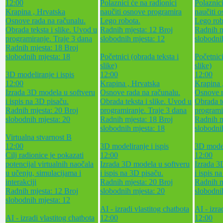
12:00
Polaznici će na radionici
Polaznici
Krapina , Hrvatska
naučiti osnove programira
naučiti 
Osnove rada na računalu.
Lego robota.
Lego rob
Obrada teksta i slike. Uvod u
Radnih mjesta: 12
Broj
Radnih m
programiranje. Traje 3 dana
slobodnih mjesta: 12
slobodni
Radnih mjesta: 18
Broj
slobodnih mjesta: 18
Početnici (obrada teksta i
Početnici
slike)
slike)
3D modeliranje i ispis
12:00
12:00
12:00
Krapina , Hrvatska
Krapina 
Izrada 3D modela u softveru
Osnove rada na računalu.
Osnove r
i ispis na 3D pisaču.
Obrada teksta i slike. Uvod u
Obrada t
Radnih mjesta: 20
Broj
programiranje. Traje 3 dana
programi
slobodnih mjesta: 20
Radnih mjesta: 18
Broj
Radnih m
slobodnih mjesta: 18
slobodni
Virtualna stvarnost B
12:00
3D modeliranje i ispis
3D modeli
Cilj radionice je pokazati
12:00
12:00
potencijal virtualnih naočala
Izrada 3D modela u softveru
Izrada 3
u učenju, simulacijama i
i ispis na 3D pisaču.
i ispis n
interakciji
Radnih mjesta: 20
Broj
Radnih m
Radnih mjesta: 12
Broj
slobodnih mjesta: 20
slobodni
slobodnih mjesta: 12
AI - izradi vlastitog chatbota
AI - izra
AI - izradi vlastitog chatbota
12:00
12:00