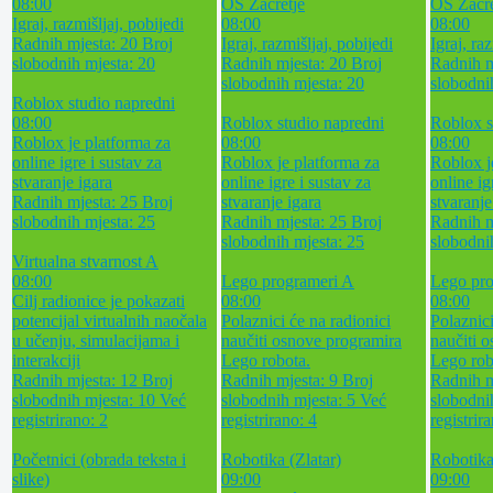
08:00
OŠ Začretje
OŠ Začre
Igraj, razmišljaj, pobijedi
08:00
08:00
Radnih mjesta: 20
Broj
Igraj, razmišljaj, pobijedi
Igraj, ra
slobodnih mjesta: 20
Radnih mjesta: 20
Broj
Radnih m
slobodnih mjesta: 20
slobodni
Roblox studio napredni
08:00
Roblox studio napredni
Roblox s
Roblox je platforma za
08:00
08:00
online igre i sustav za
Roblox je platforma za
Roblox j
stvaranje igara
online igre i sustav za
online ig
Radnih mjesta: 25
Broj
stvaranje igara
stvaranje
slobodnih mjesta: 25
Radnih mjesta: 25
Broj
Radnih m
slobodnih mjesta: 25
slobodni
Virtualna stvarnost A
08:00
Lego programeri A
Lego pro
Cilj radionice je pokazati
08:00
08:00
potencijal virtualnih naočala
Polaznici će na radionici
Polaznici
u učenju, simulacijama i
naučiti osnove programira
naučiti 
interakciji
Lego robota.
Lego rob
Radnih mjesta: 12
Broj
Radnih mjesta: 9
Broj
Radnih m
slobodnih mjesta: 10
Već
slobodnih mjesta: 5
Već
slobodni
registrirano: 2
registrirano: 4
registrir
Početnici (obrada teksta i
Robotika (Zlatar)
Robotika
slike)
09:00
09:00