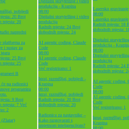
tje
Digitalni storytelling i video
produkcija - Krapina
Lasersko graviranje
zmišljaj, pobijedi
08:00
08:00
jesta: 20
Broj
Digitalni storytelling i video
Lasersko graviranje
h mjesta: 20
produkcija
Radnih mjesta: 18
B
Radnih mjesta: 24
Broj
slobodnih mjesta: 1
tudio napredni
slobodnih mjesta: 24
Digitalni storytellin
e platforma za
AI agentic coding, Claude
produkcija - Krapin
re i sustav za
Code
08:00
 igara
08:00
Digitalni storytellin
jesta: 25
Broj
AI agentic coding, Claude
produkcija
h mjesta: 25
Code
Radnih mjesta: 24
B
Već registrirano: 1
slobodnih mjesta: 2
grameri B
Igraj, razmišljaj, pobijedi -
AI agentic coding,
 će na radionici
Krapina
Code
osnove programira
08:00
08:00
ota.
Igraj, razmišljaj, pobijedi
AI agentic coding,
jesta: 9
Broj
Radnih mjesta: 20
Broj
Code
h mjesta: 7
Već
slobodnih mjesta: 20
Već registrirano: 1
ano: 2
Radionica za nastavnike –
Igraj, razmišljaj, pob
 (Zlatar)
Kako razgovarati s
Krapina
umjetnom inteligencijom?
08:00