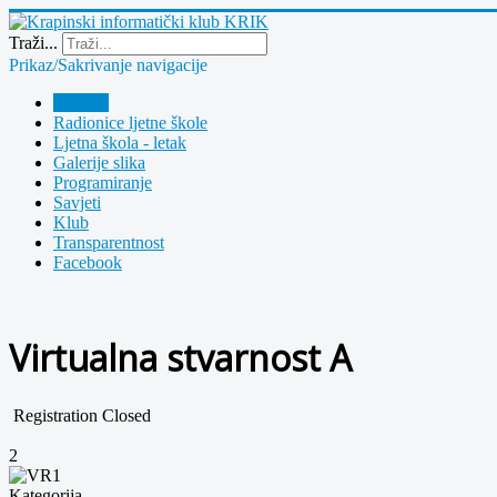
Year
Month
Year
Month
Traži...
Prikaz/Sakrivanje navigacije
Polazna
Radionice ljetne škole
Ljetna škola - letak
Galerije slika
Programiranje
Savjeti
Klub
Transparentnost
Facebook
Virtualna stvarnost A
Registration Closed
2
Kategorija