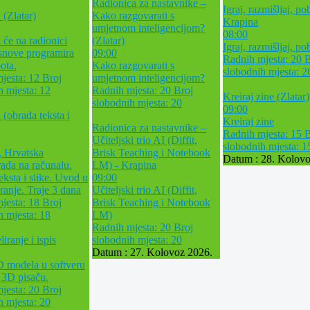
Radionica za nastavnike –
Igraj, razmišljaj, pob
 (Zlatar)
Kako razgovarati s
Krapina
umjetnom inteligencijom?
08:00
 će na radionici
(Zlatar)
Igraj, razmišljaj, po
osnove programira
09:00
Radnih mjesta: 20
B
ota.
Kako razgovarati s
slobodnih mjesta: 2
jesta: 12
Broj
umjetnom inteligencijom?
h mjesta: 12
Radnih mjesta: 20
Broj
Kreiraj zine (Zlatar)
slobodnih mjesta: 20
09:00
 (obrada teksta i
Kreiraj zine
Radionica za nastavnike –
Radnih mjesta: 15
B
Učiteljski trio AI (Diffit,
slobodnih mjesta: 1
, Hrvatska
Brisk Teaching i Notebook
Datum :
28. Kolovo
ada na računalu.
LM) - Krapina
eksta i slike. Uvod u
09:00
ranje. Traje 3 dana
Učiteljski trio AI (Diffit,
jesta: 18
Broj
Brisk Teaching i Notebook
h mjesta: 18
LM)
Radnih mjesta: 20
Broj
ranje i ispis
slobodnih mjesta: 20
Datum :
27. Kolovoz 2026.
D modela u softveru
a 3D pisaču.
jesta: 20
Broj
h mjesta: 20