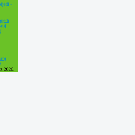
ijedi -
bijedi
roj
0
roj
5
z 2026.