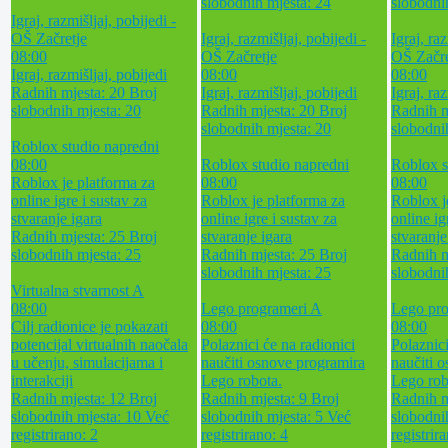
slobodnih mjesta: 24
slobodni
Igraj, razmišljaj, pobijedi -
OŠ Začretje
Igraj, razmišljaj, pobijedi -
Igraj, raz
08:00
OŠ Začretje
OŠ Začre
Igraj, razmišljaj, pobijedi
08:00
08:00
Radnih mjesta: 20
Broj
Igraj, razmišljaj, pobijedi
Igraj, ra
slobodnih mjesta: 20
Radnih mjesta: 20
Broj
Radnih m
slobodnih mjesta: 20
slobodni
Roblox studio napredni
08:00
Roblox studio napredni
Roblox s
Roblox je platforma za
08:00
08:00
online igre i sustav za
Roblox je platforma za
Roblox j
stvaranje igara
online igre i sustav za
online ig
Radnih mjesta: 25
Broj
stvaranje igara
stvaranje
slobodnih mjesta: 25
Radnih mjesta: 25
Broj
Radnih m
slobodnih mjesta: 25
slobodni
Virtualna stvarnost A
08:00
Lego programeri A
Lego pro
Cilj radionice je pokazati
08:00
08:00
potencijal virtualnih naočala
Polaznici će na radionici
Polaznici
u učenju, simulacijama i
naučiti osnove programira
naučiti 
interakciji
Lego robota.
Lego rob
Radnih mjesta: 12
Broj
Radnih mjesta: 9
Broj
Radnih m
slobodnih mjesta: 10
Već
slobodnih mjesta: 5
Već
slobodni
registrirano: 2
registrirano: 4
registrir