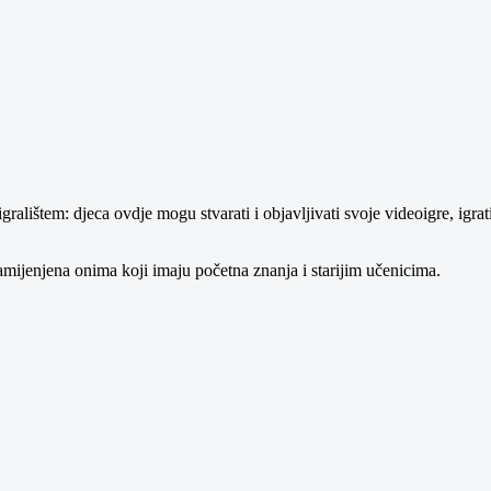
ištem: djeca ovdje mogu stvarati i objavljivati svoje videoigre, igrati r
amijenjena onima koji imaju početna znanja i starijim učenicima.