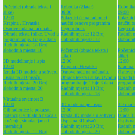
Početnici (obrada teksta i
Robotika (Zlatar)
Robotika
slike)
09:00
09:00
12:00
Polaznici će na radionici
Polaznici
Krapina , Hrvatska
naučiti osnove programira
naučiti 
Osnove rada na računalu.
Lego robota.
Lego rob
Obrada teksta i slike. Uvod u
Radnih mjesta: 12
Broj
Radnih m
programiranje. Traje 3 dana
slobodnih mjesta: 12
slobodni
Radnih mjesta: 18
Broj
slobodnih mjesta: 18
Početnici (obrada teksta i
Početnici
slike)
slike)
3D modeliranje i ispis
12:00
12:00
12:00
Krapina , Hrvatska
Krapina 
Izrada 3D modela u softveru
Osnove rada na računalu.
Osnove r
i ispis na 3D pisaču.
Obrada teksta i slike. Uvod u
Obrada t
Radnih mjesta: 20
Broj
programiranje. Traje 3 dana
programi
slobodnih mjesta: 20
Radnih mjesta: 18
Broj
Radnih m
slobodnih mjesta: 18
slobodni
Virtualna stvarnost B
12:00
3D modeliranje i ispis
3D modeli
Cilj radionice je pokazati
12:00
12:00
potencijal virtualnih naočala
Izrada 3D modela u softveru
Izrada 3
u učenju, simulacijama i
i ispis na 3D pisaču.
i ispis n
interakciji
Radnih mjesta: 20
Broj
Radnih m
Radnih mjesta: 12
Broj
slobodnih mjesta: 20
slobodni