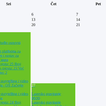
Sri
Čet
Pet
6
7
13
14
20
21
tudio osnovni
e platforma za
re i sustav za
 igara
jesta: 25
Broj
h mjesta: 23
Već
ano: 2
 storytelling i video
ja - OŠ Začretje
27
 storytelling i video
Lasersko graviranje
ja
08:00
jesta: 24
Broj
Lasersko graviranje