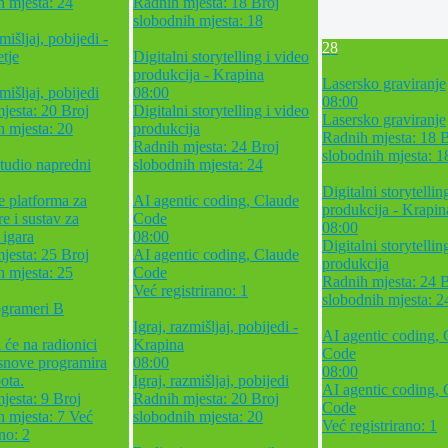
h mjesta: 24
Radnih mjesta: 18
Broj
slobodnih mjesta: 18
mišljaj, pobijedi -
28
tje
Digitalni storytelling i video
produkcija - Krapina
Lasersko graviranje
zmišljaj, pobijedi
08:00
08:00
jesta: 20
Broj
Digitalni storytelling i video
Lasersko graviranje
h mjesta: 20
produkcija
Radnih mjesta: 18
B
Radnih mjesta: 24
Broj
slobodnih mjesta: 1
tudio napredni
slobodnih mjesta: 24
Digitalni storytellin
e platforma za
AI agentic coding, Claude
produkcija - Krapin
re i sustav za
Code
08:00
 igara
08:00
Digitalni storytellin
jesta: 25
Broj
AI agentic coding, Claude
produkcija
h mjesta: 25
Code
Radnih mjesta: 24
B
Već registrirano: 1
slobodnih mjesta: 2
grameri B
Igraj, razmišljaj, pobijedi -
AI agentic coding,
 će na radionici
Krapina
Code
osnove programira
08:00
08:00
ota.
Igraj, razmišljaj, pobijedi
AI agentic coding,
jesta: 9
Broj
Radnih mjesta: 20
Broj
Code
h mjesta: 7
Već
slobodnih mjesta: 20
Već registrirano: 1
ano: 2