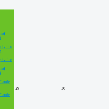
roj
8
g i video
a
g i video
roj
4
 Claude
29
30
 Claude