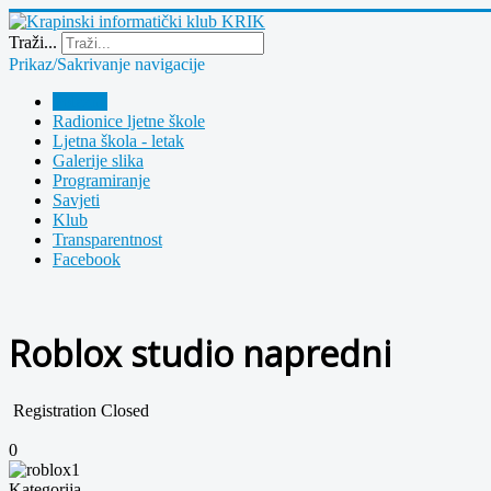
Year
Month
Year
Month
Traži...
Prikaz/Sakrivanje navigacije
Polazna
Radionice ljetne škole
Ljetna škola - letak
Galerije slika
Programiranje
Savjeti
Klub
Transparentnost
Facebook
Roblox studio napredni
Registration Closed
0
Kategorija