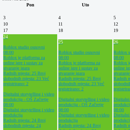
Pon
Uto
3
4
5
10
11
12
17
18
19
24
25
26
Roblox studio osnovni
08:00
Roblox studio osnovni
Roblox s
Roblox je platforma za
08:00
08:00
online igre i sustav za
Roblox je platforma za
Roblox j
stvaranje igara
online igre i sustav za
online ig
Radnih mjesta: 25
Broj
stvaranje igara
stvaranje
slobodnih mjesta: 23
Već
Radnih mjesta: 25
Broj
Radnih m
registrirano: 2
slobodnih mjesta: 23
Već
slobodni
registrirano: 2
registrir
Digitalni storytelling i video
produkcija - OŠ Začretje
Digitalni storytelling i video
Digitalni
08:00
produkcija - OŠ Začretje
produkci
Digitalni storytelling i video
08:00
08:00
produkcija
Digitalni storytelling i video
Digitalni
Radnih mjesta: 24
Broj
produkcija
produkci
slobodnih mjesta: 24
Radnih mjesta: 24
Broj
Radnih m