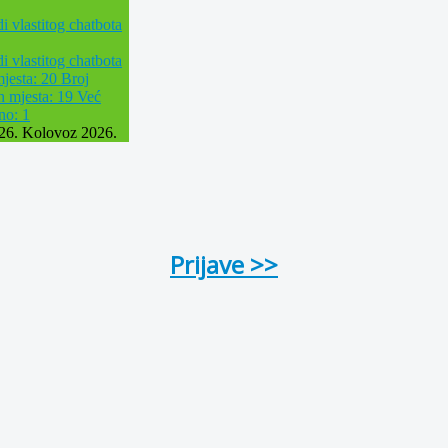
di vlastitog chatbota
di vlastitog chatbota
jesta: 20
Broj
h mjesta: 19
Već
ano: 1
26. Kolovoz 2026.
Prijave >>