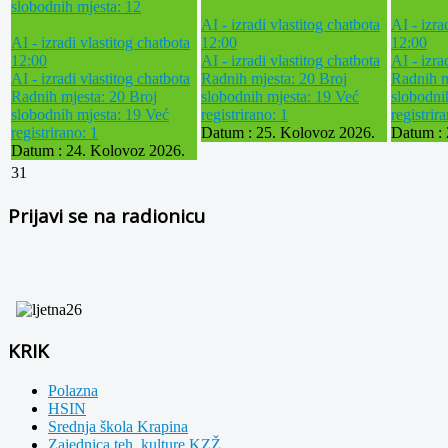
slobodnih mjesta: 12
AI - izradi vlastitog chatbota
AI - izra
AI - izradi vlastitog chatbota
12:00
12:00
12:00
AI - izradi vlastitog chatbota
AI - izra
AI - izradi vlastitog chatbota
Radnih mjesta: 20
Broj
Radnih m
Radnih mjesta: 20
Broj
slobodnih mjesta: 19
Već
slobodni
slobodnih mjesta: 19
Već
registrirano: 1
registrir
registrirano: 1
Datum :
25. Kolovoz 2026.
Datum :
Datum :
24. Kolovoz 2026.
31
Prijavi se na radionicu
KRIK
Polazna
HSIN
Srednja škola Krapina
Zajednica teh. kulture KZŽ