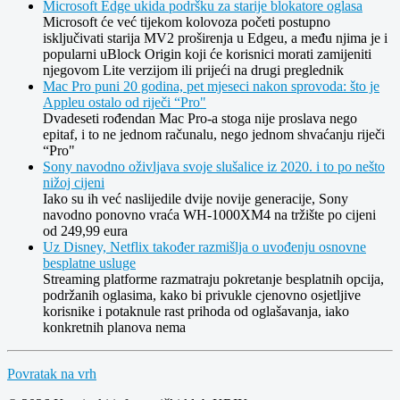
Microsoft Edge ukida podršku za starije blokatore oglasa
Microsoft će već tijekom kolovoza početi postupno
isključivati starija MV2 proširenja u Edgeu, a među njima je i
popularni uBlock Origin koji će korisnici morati zamijeniti
njegovom Lite verzijom ili prijeći na drugi preglednik
Mac Pro puni 20 godina, pet mjeseci nakon sprovoda: što je
Appleu ostalo od riječi “Pro"
Dvadeseti rođendan Mac Pro-a stoga nije proslava nego
epitaf, i to ne jednom računalu, nego jednom shvaćanju riječi
“Pro"
Sony navodno oživljava svoje slušalice iz 2020. i to po nešto
nižoj cijeni
Iako su ih već naslijedile dvije novije generacije, Sony
navodno ponovno vraća WH-1000XM4 na tržište po cijeni
od 249,99 eura
Uz Disney, Netflix također razmišlja o uvođenju osnovne
besplatne usluge
Streaming platforme razmatraju pokretanje besplatnih opcija,
podržanih oglasima, kako bi privukle cjenovno osjetljive
korisnike i potaknule rast prihoda od oglašavanja, iako
konkretnih planova nema
Povratak na vrh