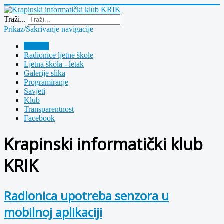
Year
Month
Year
Month
Traži...
Prikaz/Sakrivanje navigacije
Polazna
Radionice ljetne škole
Ljetna škola - letak
Galerije slika
Programiranje
Savjeti
Klub
Transparentnost
Facebook
Krapinski informatički klub
KRIK
Radionica upotreba senzora u
mobilnoj aplikaciji