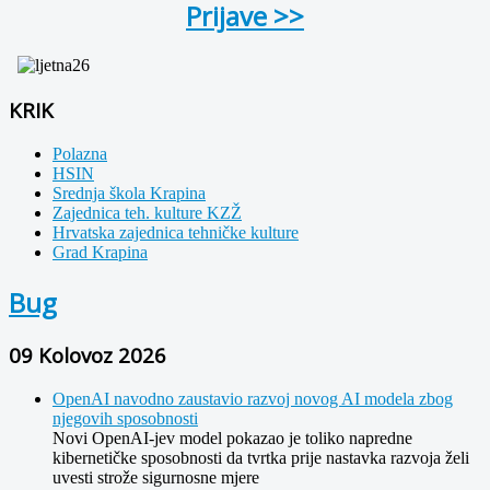
Prijave >>
KRIK
Polazna
HSIN
Srednja škola Krapina
Zajednica teh. kulture KZŽ
Hrvatska zajednica tehničke kulture
Grad Krapina
Bug
09 Kolovoz 2026
OpenAI navodno zaustavio razvoj novog AI modela zbog
njegovih sposobnosti
Novi OpenAI-jev model pokazao je toliko napredne
kibernetičke sposobnosti da tvrtka prije nastavka razvoja želi
uvesti strože sigurnosne mjere