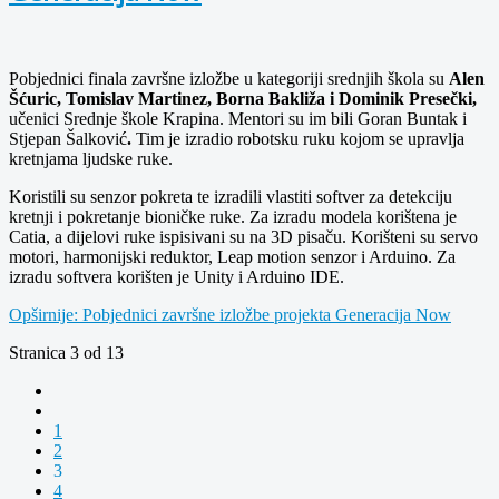
Pobjednici finala završne izložbe
u kategoriji srednjih škola su
Alen
Šćuric, Tomislav Martinez, Borna Bakliža i Dominik Presečki,
učenici Srednje škole Krapina. Mentori su im bili Goran Buntak i
Stjepan Šalković
.
Tim je izradio robotsku ruku kojom se upravlja
kretnjama ljudske ruke.
Koristili su senzor pokreta te izradili vlastiti softver za detekciju
kretnji i pokretanje bioničke ruke. Za izradu modela korištena je
Catia, a dijelovi ruke ispisivani su na 3D pisaču. Korišteni su servo
motori, harmonijski reduktor, Leap motion senzor i Arduino. Za
izradu softvera korišten je Unity i Arduino IDE.
Opširnije: Pobjednici završne izložbe projekta Generacija Now
Stranica 3 od 13
1
2
3
4