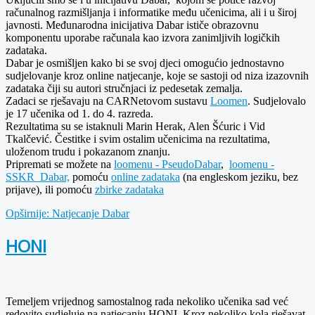
računalnog razmišljanja i informatike među učenicima, ali i u široj
javnosti. Međunarodna inicijativa Dabar ističe obrazovnu
komponentu uporabe računala kao izvora zanimljivih logičkih
zadataka.
Dabar je osmišljen kako bi se svoj djeci omogućio jednostavno
sudjelovanje kroz online natjecanje, koje se sastoji od niza izazovnih
zadataka čiji su autori stručnjaci iz pedesetak zemalja.
Zadaci se rješavaju na CARNetovom sustavu
Loomen
. Sudjelovalo
je 17 učenika od 1. do 4. razreda.
Rezultatima su se istaknuli Marin Herak, Alen Šćuric i Vid
Tkalčević. Čestitke i svim ostalim učenicima na rezultatima,
uloženom trudu i pokazanom znanju.
Pripremati se možete na
loomenu - PseudoDabar
,
loomenu -
SSKR_Dabar,
pomoću
online zadataka
(na engleskom jeziku, bez
prijave), ili pomoću
zbirke zadataka
Opširnije: Natjecanje Dabar
HONI
Temeljem vrijednog samostalnog rada nekoliko učenika sad već
redovito sudjeluje na natjecanju HONI. Kroz nekoliko kola rješavat