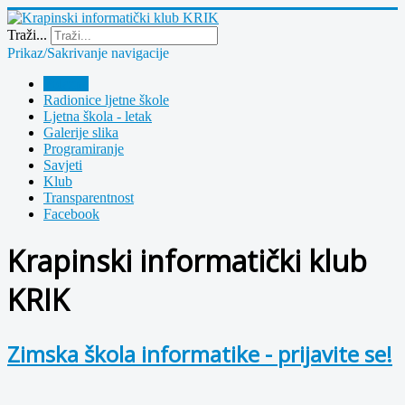
Year
Month
Year
Month
Traži...
Prikaz/Sakrivanje navigacije
Polazna
Radionice ljetne škole
Ljetna škola - letak
Galerije slika
Programiranje
Savjeti
Klub
Transparentnost
Facebook
Krapinski informatički klub
KRIK
Zimska škola informatike - prijavite se!