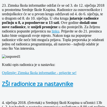
23. Zimska škola informatike održat će se od 3. do 12. siječnja 2018
u prostorima Srednje škole Krapina. Radionice za osnovnoškolce i
srednjoškolce će se u prvom krugu održavati od 4. do 6. siječnja, te
u drugom od 8. do 10. siječnja. U oba kruga
jutarnje radionice
počinju u 8, a popodnevne u 13 sati
. Ove godine
dodali smo
nove radionice
, te
unijeli promjene
u dio postojećih. Za željenu
radionicu popunite prijavnicu na
linku
. Prijavite se do 21. prosinca
kako biste osigurali svoje mjesto. Nakon toga na popunjene
radionice više neće biti moguća prijava. Topla preporuka je odabrati
jednu od radionica programiranja, ali naravno - najbolji odabir je
ono što Vas interesira.
Kratki opis radionica je u nastavku:
Opširnije: Zimska škola informatike - prijavite se!
ZŠI radionice za nastavnike
4. siječnja 2018. (četvrtak) u Srednjoj školi Krapina u učionici 13b
(- 2. kat hodnik u nastavku stepenica) s početkom u 8.00 sati počinju