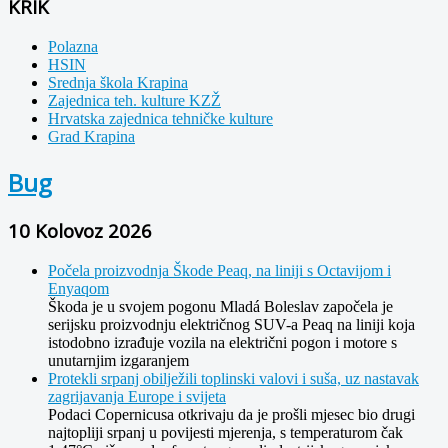
KRIK
Polazna
HSIN
Srednja škola Krapina
Zajednica teh. kulture KZŽ
Hrvatska zajednica tehničke kulture
Grad Krapina
Bug
10 Kolovoz 2026
Počela proizvodnja Škode Peaq, na liniji s Octavijom i
Enyaqom
Škoda je u svojem pogonu Mladá Boleslav započela je
serijsku proizvodnju električnog SUV-a Peaq na liniji koja
istodobno izrađuje vozila na električni pogon i motore s
unutarnjim izgaranjem
Protekli srpanj obilježili toplinski valovi i suša, uz nastavak
zagrijavanja Europe i svijeta
Podaci Copernicusa otkrivaju da je prošli mjesec bio drugi
najtopliji srpanj u povijesti mjerenja, s temperaturom čak