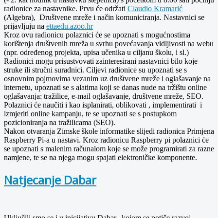
radionice za nastavnike. Prvu će održati
Claudio Kramarić
(Algebra), Društvene mreže i način komuniciranja. Nastavnici se
prijavljuju na
ettaedu.azoo.hr
Kroz ovu radionicu polaznici će se upoznati s mogućnostima
korištenja društvenih mreža u svrhu povećavanja vidljivosti na webu
(npr. određenog projekta, upisa učenika u ciljanu školu, i sl.)
Radionici mogu prisustvovati zainteresirani nastavnici bilo koje
struke ili stručni suradnici. Ciljevi radionice su upoznati se s
osnovnim pojmovima vezanim uz društvene mreže i oglašavanje na
internetu, upoznati se s alatima koji se danas nude na tržištu online
oglašavanja: tražilice, e-mail oglašavanje, društvene mreže, SEO.
Polaznici će naučiti i kao isplanirati, oblikovati , implementirati i
izmjeriti online kampanju, te se upoznati se s postupkom
pozicioniranja na tražilicama (SEO).
Nakon otvaranja Zimske škole informatike slijedi radionica Primjena
Raspberry Pi-a u nastavi. Kroz radionicu Raspberry pi polaznici će
se upoznati s malenim računalom koje se može programirati za razne
namjene, te se na njega mogu spajati elektroničke komponente.
Natjecanje Dabar
Uključili smo se i u inicijativu Dabar, kojom se potiče razvoj