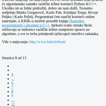
će algoritamske zadatke različite težine koristeći Python ili C++.
Ukoliko im se želite pridružiti, dobro ste nam došli. Trenutno
sudjeluju Marko Gregurović, Karlo Puh, Kristijan Trnjar, Hrvoje
Puljko i Karlo Pušelj. Programirati ćete naučiti koristeći online
materijale, u KRIK-u možete posuditi knjigu
Napredno
programiranje i algoritmi u C++
, tijekom svake zimske škole
održavaju se radionice različite težine usmjerene upravo na
algoritme, a sve to treba primijeniti rješavajući mnoštvo zadataka.
Više o natjecanju:
http://www.hsin.hr/honi/
Stranica 9 od 13
4
...
6
7
8
9
...
11