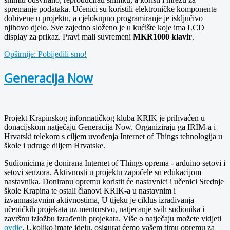
spremanje podataka.
Učenici su koristili elektroničke komponente
dobivene u projektu, a cjelokupno programiranje je isključivo
njihovo djelo.
Sve zajedno složeno je u kućište koje ima LCD
display za prikaz. Pravi mali suvremeni
MKR1000 klavir
.
Opširnije: Pobijedili smo!
Generacija Now
Projekt Krapinskog informatičkog kluba KRIK je prihvaćen u
donacijskom natječaju Generacija Now. Organiziraju ga IRIM-a i
Hrvatski telekom s ciljem uvođenja Internet of Things tehnologija u
škole i udruge diljem Hrvatske.
Sudionicima je donirana Internet of Things oprema - arduino setovi i
setovi senzora. Aktivnosti u projektu započele su edukacijom
nastavnika. Doniranu opremu koristit će nastavnici i učenici Srednje
škole Krapina te ostali članovi KRIK-a u nastavnim i
izvannastavnim aktivnostima, U tijeku je ciklus izrađivanja
učeničkih projekata uz mentorstvo, natjecanje svih sudionika i
završnu izložbu izrađenih projekata. Više o natječaju možete vidjeti
ovdje
. Ukoliko imate ideju, osigurat ćemo vašem timu opremu za