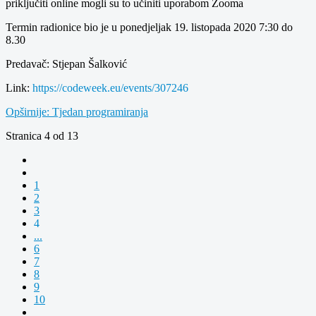
priključiti online mogli su to učiniti uporabom Zooma
Termin radionice bio je u ponedjeljak 19. listopada 2020 7:30 do
8.30
Predavač: Stjepan Šalković
Link:
https://codeweek.eu/events/307246
Opširnije: Tjedan programiranja
Stranica 4 od 13
1
2
3
4
...
6
7
8
9
10