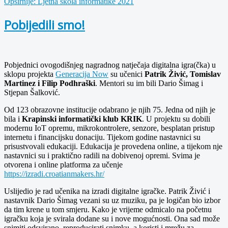
Opširnije: Ljetna škola informatike 2021
Pobijedili smo!
Pobjednici ovogodišnjeg nagradnog natječaja digitalna igra(čka) u
sklopu projekta
Generacija Now
su učenici
Patrik Živić, Tomislav
Martinez i Filip Podhraški
. Mentori su im bili Dario Šimag i
Stjepan Šalković.
Od 123 obrazovne institucije odabrano je njih 75. Jedna od njih je
bila i
Krapinski informatički klub KRIK
. U projektu su dobili
modernu IoT opremu, mikrokontrolere, senzore, besplatan pristup
internetu i financijsku donaciju. Tijekom godine nastavnici su
prisustvovali edukaciji. Edukacija je provedena online, a tijekom nje
nastavnici su i praktično radili na dobivenoj opremi. Svima je
otvorena i online platforma za učenje
https://izradi.croatianmakers.hr/
Uslijedio je rad učenika na izradi digitalne igračke. Patrik Živić i
nastavnik Dario Šimag vezani su uz muziku, pa je logičan bio izbor
da tim krene u tom smjeru. Kako je vrijeme odmicalo na početnu
igračku koja je svirala dodane su i nove mogućnosti. Ona sad može
snimiti odsvirano, reproducirati snimku, a koristi i mrežu za