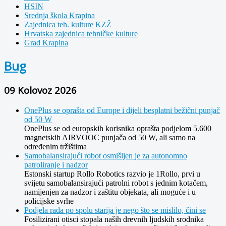
HSIN
Srednja škola Krapina
Zajednica teh. kulture KZŽ
Hrvatska zajednica tehničke kulture
Grad Krapina
Bug
09 Kolovoz 2026
OnePlus se oprašta od Europe i dijeli besplatni bežični punjač
od 50 W
OnePlus se od europskih korisnika oprašta podjelom 5.600
magnetskih AIRVOOC punjača od 50 W, ali samo na
određenim tržištima
Samobalansirajući robot osmišljen je za autonomno
patroliranje i nadzor
Estonski startup Rollo Robotics razvio je 1Rollo, prvi u
svijetu samobalansirajući patrolni robot s jednim kotačem,
namijenjen za nadzor i zaštitu objekata, ali moguće i u
policijske svrhe
Podjela rada po spolu starija je nego što se mislilo, čini se
Fosilizirani otisci stopala naših drevnih ljudskih srodnika