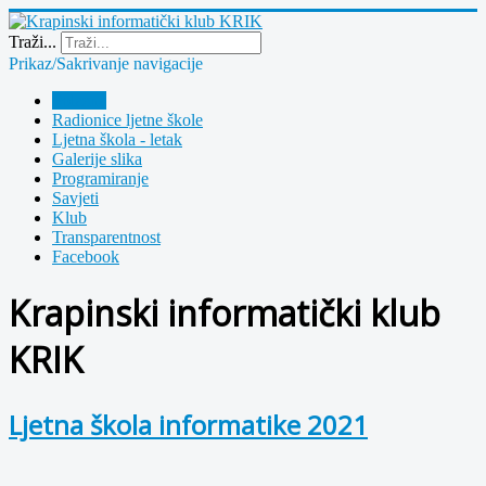
Year
Month
Year
Month
Traži...
Prikaz/Sakrivanje navigacije
Polazna
Radionice ljetne škole
Ljetna škola - letak
Galerije slika
Programiranje
Savjeti
Klub
Transparentnost
Facebook
Krapinski informatički klub
KRIK
Ljetna škola informatike 2021