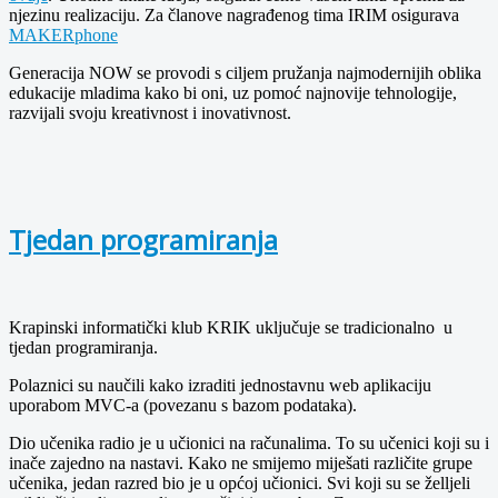
njezinu realizaciju. Za članove nagrađenog tima IRIM osigurava
MAKERphone
Generacija NOW se provodi s ciljem pružanja najmodernijih oblika
edukacije mladima kako bi oni, uz pomoć najnovije tehnologije,
razvijali svoju kreativnost i inovativnost.
Tjedan programiranja
Krapinski informatički klub KRIK uključuje se tradicionalno u
tjedan programiranja.
Polaznici su naučili kako izraditi jednostavnu web aplikaciju
uporabom MVC-a (povezanu s bazom podataka).
Dio učenika radio je u učionici na računalima. To su učenici koji su i
inače zajedno na nastavi. Kako ne smijemo miješati različite grupe
učenika, jedan razred bio je u općoj učionici. Svi koji su se želljeli