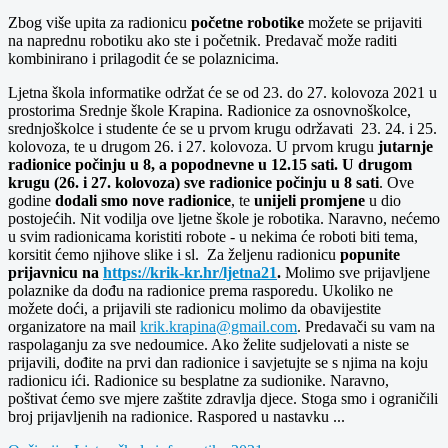
Zbog više upita za radionicu
početne robotike
možete se prijaviti
na naprednu robotiku ako ste i početnik. Predavač može raditi
kombinirano i prilagodit će se polaznicima.
Ljetna škola informatike održat će se od 23. do 27. kolovoza 2021 u
prostorima Srednje škole Krapina. Radionice za osnovnoškolce,
srednjoškolce i studente će se u prvom krugu održavati 23. 24. i 25.
kolovoza, te u drugom 26. i 27. kolovoza. U prvom krugu
jutarnje
radionice počinju u 8, a popodnevne u 12.15 sati. U drugom
krugu (26. i 27. kolovoza) sve radionice počinju u 8 sati
. Ove
godine
dodali smo nove radionice
, te
unijeli promjene
u dio
postojećih. Nit vodilja ove ljetne škole je robotika. Naravno, nećemo
u svim radionicama koristiti robote - u nekima će roboti biti tema,
korsitit ćemo njihove slike i sl. Za željenu radionicu
popunite
prijavnicu na
https://krik-kr.hr/ljetna21
.
Molimo sve prijavljene
polaznike da dođu na radionice prema rasporedu. Ukoliko ne
možete doći, a prijavili ste radionicu molimo da obavijestite
organizatore na mail
krik.krapina@gmail.com
. Predavači su vam na
raspolaganju za sve nedoumice. Ako želite sudjelovati a niste se
prijavili, dođite na prvi dan radionice i savjetujte se s njima na koju
radionicu ići. Radionice su besplatne za sudionike. Naravno,
poštivat ćemo sve mjere zaštite zdravlja djece. Stoga smo i ograničili
broj prijavljenih na radionice. Raspored u nastavku ...