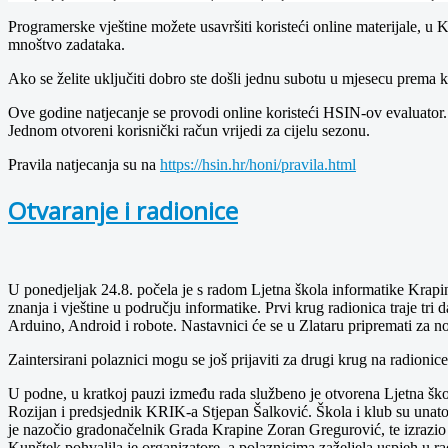
Programerske vještine možete usavršiti koristeći online materijale, 
mnoštvo zadataka.
Ako se želite uključiti dobro ste došli jednu subotu u mjesecu prema
Ove godine natjecanje se provodi online koristeći HSIN-ov evaluator. S
Jednom otvoreni korisnički račun vrijedi za cijelu sezonu.
Pravila natjecanja su na
https://hsin.hr/honi/pravila.html
Otvaranje i radionice
U ponedjeljak 24.8. počela je s radom Ljetna škola informatike Krapin
znanja i vještine u području informatike. Prvi krug radionica traje tri
Arduino, Android i robote. Nastavnici će se u Zlataru pripremati za
Zaintersirani polaznici mogu se još prijaviti za drugi krug na radioni
U podne, u kratkoj pauzi između rada službeno je otvorena Ljetna šk
Rozijan i predsjednik KRIK-a Stjepan Šalković. Škola i klub su unatoč
je nazočio gradonačelnik Grada Krapine Zoran Gregurović, te izrazio na
Kunštek pohvalila je organizatore, a polaznicima zaželjela uspjeh u r