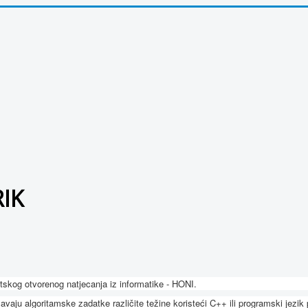
RIK
tskog otvorenog natjecanja iz informatike - HONI.
aju algoritamske zadatke različite težine koristeći C++ ili programski jezik 