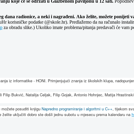
anju koje će se održati u Glazbenom paviljonu u 12 sati.
Popodnevne
jeg dana radionice, a neki i nagrađeni.
Ako želite, možete ponijeti 
uHr korisničke podatke (@skole.hr). Predlažemo da na računalo instalira
p
za obradu slike.) Ukoliko imate problema/pitanja predavači će vam 
anja iz informatike - HONI. Primjenjujući znanja iz školskih klupa, nadopunj
ali Filip Bukvić, Natalija Celjak, Filip Gojak, Antonio Hohnjec, Matija Hrasti
u možete posuditi knjigu
Napredno programiranje i algoritmi u C++
, tijekom sv
e želite uključiti dobro ste došli jednu subotu u mjesecu prema kalendaru na
h