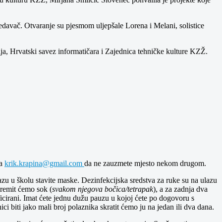
edavač. Otvaranje su pjesmom uljepšale Lorena i Melani, solistice
a, Hrvatski savez informatičara i Zajednica tehničke kulture KZŽ.
na
krik.krapina@gmail.com
da ne zauzmete mjesto nekom drugom.
zu u školu stavite maske. Dezinfekcijska sredstva za ruke su na ulazu
premit ćemo sok (
svakom njegova bočica/tetrapak
), a za zadnja dva
ficirani. Imat ćete jednu dužu pauzu u kojoj ćete po dogovoru s
ci biti jako mali broj polaznika skratit ćemo ju na jedan ili dva dana.