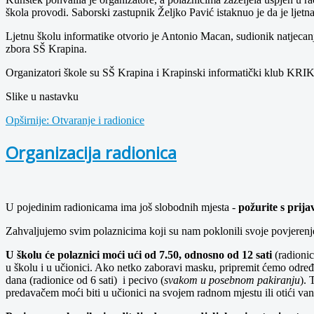
škola provodi. Saborski zastupnik Željko Pavić istaknuo je da je ljetn
Ljetnu školu informatike otvorio je Antonio Macan, sudionik natjecanj
zbora SŠ Krapina.
Organizatori škole su SŠ Krapina i Krapinski informatički klub KRIK,
Slike u nastavku
Opširnije: Otvaranje i radionice
Organizacija radionica
U pojedinim radionicama ima još slobodnih mjesta -
požurite s prij
Zahvaljujemo svim polaznicima koji su nam poklonili svoje povjerenje
U školu će polaznici moći ući od 7.50, odnosno od 12 sati
(radionic
u školu i u učionici. Ako netko zaboravi masku, pripremit ćemo određe
dana (radionice od 6 sati) i pecivo (
svakom u posebnom pakiranju
). 
predavačem moći biti u učionici na svojem radnom mjestu ili otići van š