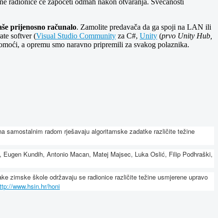
 radionice će započeti odmah nakon otvaranja. Svečanosti
vaše prijenosno računalo
. Zamolite predavača da ga spoji na LAN ili
te softver (
Visual Studio Community
za C#,
Unity
(
prvo Unity Hub,
pomoći, a opremu smo naravno pripremili za svakog polaznika.
ena samostalnim radom rješavaju algoritamske zadatke različite težine
nski, Eugen Kundih, Antonio Macan, Matej Majsec, Luka Oslić, Filip Podhraški,
ake zimske škole održavaju se radionice različite težine usmjerene upravo
ttp://www.hsin.hr/honi