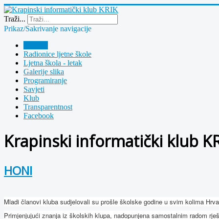
Year
Month
Year
Month
Traži...
Prikaz/Sakrivanje navigacije
Polazna
Radionice ljetne škole
Ljetna škola - letak
Galerije slika
Programiranje
Savjeti
Klub
Transparentnost
Facebook
Krapinski informatički klub K
HONI
Mladi članovi kluba sudjelovali su prošle školske godine u svim kolima Hrva
Primjenjujući znanja iz školskih klupa, nadopunjena samostalnim radom rješav