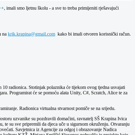
++
, imali smo ljetnu školu - a sve to treba primijeniti rješavajući
om na
krik.krapina@gmail.com
kako bi imali otvoren korisnički račun.
 10 radionica. Stotinjak polaznika će tijekom ovog tjedna usvajati
igara. Programirat će se pomoću alata Unity, C#, Scratch, Alice te za
ramiranje. Radionica virtualna stvarnost pomiče se na srijedu.
storu uzvanike su pozdravili domaćini, ravnatelj SŠ Krapina Ivica
lu, te su sve pripremili da djeca uče u sigurnom okruženju. Otvaranju
povećati. Savjetnica iz Agencije za odgoj i obrazovanje Nadica
čku kulturu KZŽ, Mirjana Smilčić Slovenec pohvalila je projekte koje