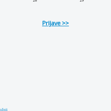
28
29
Prijave >>
ožnji