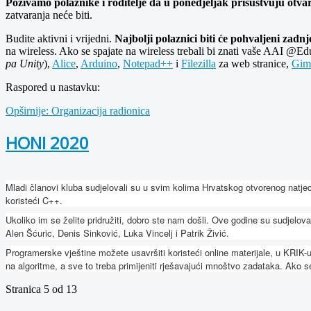
Pozivamo polaznike i roditelje da u ponedjeljak prisustvuju otvar
zatvaranja neće biti.
Budite aktivni i vrijedni.
Najbolji polaznici biti će pohvaljeni zadn
na wireless. Ako se spajate na wireless trebali bi znati vaše AAI @Ed
pa Unity
),
Alice
,
Arduino
,
Notepad++
i
Filezilla
za web stranice,
Gim
Raspored u nastavku:
Opširnije: Organizacija radionica
HONI 2020
Mladi članovi kluba sudjelovali su u svim kolima Hrvatskog otvorenog natjec
koristeći C++.
Ukoliko im se želite pridružiti, dobro ste nam došli. Ove godine su sudjelov
Alen Šćuric, Denis Sinković, Luka Vincelj i Patrik Živić.
Programerske vještine možete usavršiti koristeći online materijale, u KRIK-
na algoritme, a sve to treba primijeniti rješavajući mnoštvo zadataka. Ako s
Stranica 5 od 13