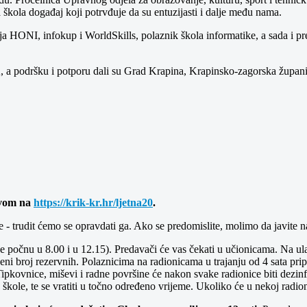
a škola događaj koji potrvđuje da su entuzijasti i dalje među nama.
a HONI, infokup i WorldSkills, polaznik škola informatike, a sada i pr
 a podršku i potporu dali su Grad Krapina, Krapinsko-zagorska županij
avom na
https://krik-kr.hr/ljetna20
.
 - trudit ćemo se opravdati ga. Ako se predomislite, molimo da javite 
e počnu u 8.00 i u 12.15). Predavači će vas čekati u učionicama. Na ula
ni broj rezervnih. Polaznicima na radionicama u trajanju od 4 sata pri
Tipkovnice, miševi i radne površine će nakon svake radionice biti dezin
kole, te se vratiti u točno određeno vrijeme. Ukoliko će u nekoj radioni