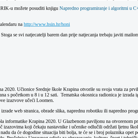
u KRIK-u možete posuditi knjigu
Napredno programiranje i algoritmi u C
 kalendaru na
http://www.hsin.hr/honi
toga se svi natjecatelji barem dan prije natjecanja trebaju javiti mail
a 2020. Učionice Srednje škole Krapina otvorile su svoja vrata za prvih
 dana s početkom u 8 i u 12 sati. Tematska okosnica radionica je izrada 
 nove izazvove učeći Loomen.
ce izrade web stranica, obrade slika, naprednu robotiku ili napredno prog
ola informatike Krapina 2020. U Glazbenom paviljonu na otvorenom pro
 izazovima koji čekaju nastavnike i učenike odlučili održati ljetnu ško
du da će dogodine situacija biti bolja, te će se i broj polaznika opet 
adu. Pročelnica Upravnog odjela za obrazovanje, kulturu, šport i tehni