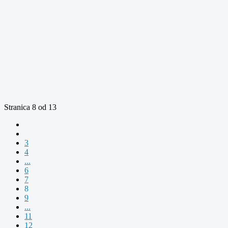
Stranica 8 od 13
3
4
...
6
7
8
9
...
11
12