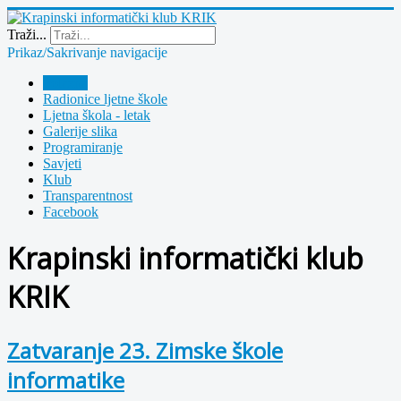
Year
Month
Year
Month
Traži...
Prikaz/Sakrivanje navigacije
Polazna
Radionice ljetne škole
Ljetna škola - letak
Galerije slika
Programiranje
Savjeti
Klub
Transparentnost
Facebook
Krapinski informatički klub
KRIK
Zatvaranje 23. Zimske škole
informatike