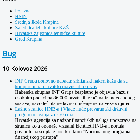
Polazna
HSIN
Srednja škola Krapina
Zajednica teh. kulture KZŽ
Hrvatska zajednica tehničke kulture
Grad Krapina
Bug
10 Kolovoz 2026
INF Grupa ponovno napada: srbijanski hakeri kažu da su
kompromitirali hrvatski pravosudni sustav
Hakerska skupina INF Grupa besplatno je objavila bazu s
osobnim podacima 86.000 hrvatskih građana iz pravosudnog
sustava, navodeći da nedavno uhićenje nema veze s njima
Lažne stranice HNB-a i Vlade nude prevarantski državni
program ulaganja za 250 eura
Hrvatska agencija za nadzor financijskih usluga upozorava na
stranicu koja oponaša vizualni identitet HNB-a i portala
gov.hr te traži uplate pod krinkom "Nacionalnog programa
financijskog pristupa"