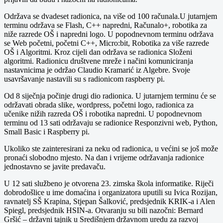
Održava se dvadeset radionica, na više od 100 računala.U jutarnjem
terminu održava se Flash, C++ napredni, Računalo+, robotika za
niže razrede OŠ i napredni logo. U popodnevnom terminu održava
se Web početni, početni C++, Micro:bit, Robotika za više razrede
OŠ i Algoritmi. Kroz cijeli dan održava se radionica Složeni
algoritmi. Radionicu društvene mreže i načini komuniciranja
nastavnicima je održao Claudio Kramarić iz Algebre. Svoje
usavršavanje nastavili su s radionicom raspberry pi.
Od 8 siječnja počinje drugi dio radionica. U jutarnjem terminu će se
održavati obrada slike, wordpress, početni logo, radionica za
učenike nižih razreda OŠ i robotika napredni. U popodnevnom
terminu od 13 sati održavaju se radionice Responzivni web, Python,
Small Basic i Raspberry pi.
Ukoliko ste zainteresirani za neku od radionica, u većini se još može
pronaći slobodno mjesto. Na dan i vrijeme održavanja radionice
jednostavno se javite predavaču.
U 12 sati službeno je otvorena 23. zimska škola informatike. Riječi
dobrodošlice u ime domaćina i organizatora uputili su Ivica Rozijan,
ravnatelj SŠ Krapina, Stjepan Šalković, predsjednik KRIK-a i Alen
Spiegl, predsjednik HSIN-a. Otvaranju su bili nazočni: Bernard
Gršić – državni tajnik u Središnjem državnom uredu za razvoj