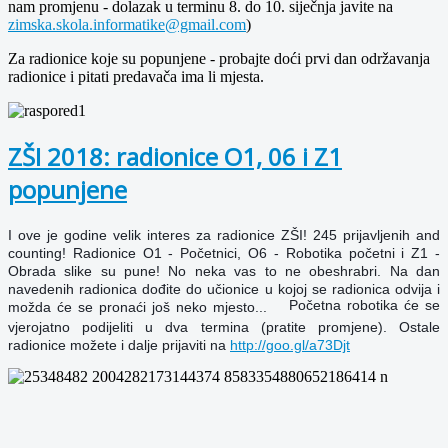
nam promjenu - dolazak u terminu 8. do 10. siječnja javite na
zimska.skola.informatike@gmail.com
)
Za radionice koje su popunjene - probajte doći prvi dan održavanja
radionice i pitati predavača ima li mjesta.
ZŠI 2018: radionice O1, 06 i Z1
popunjene
I ove je godine velik interes za radionice ZŠI! 245 prijavljenih and
counting! Radionice O1 - Početnici, O6 - Robotika početni i Z1 -
Obrada slike su pune! No neka vas to ne obeshrabri. Na dan
navedenih radionica dođite do učionice u kojoj se radionica odvija i
Početna robotika će se
možda će se pronaći još neko mjesto...
vjerojatno podijeliti u dva termina (pratite promjene). Ostale
radionice možete i dalje prijaviti na
http://goo.gl/a73Djt