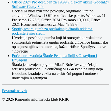
Office 2024 Pro dostupan za 19,99 € tijekom akcije Godeal24
Software Crazy Sale
Godeal24 nudi izuzetno povoljne, originalne i trajno
aktivirane Windows i Office softverske pakete. Windows 11
Pro samo 12,25 €, Office 2024 Pro samo 19,99 €, Office
2021 Home and Business za Mac 49,99 €
Spotify testira gumb za preskakanje čitanih reklama,
podcasteri nisu sretni
Uvođenje posebnog gumba koji bi omogućio preskakanje
sponzorskih segmenata unutar podcasta ugrozit će financijsku
opstojnost njihovim autorima, kažu kritičari Spotifyeve nove
"inovacije"
Počela proizvodnja Škode Peaq, na liniji s Octavijom i
Enyaqom
Škoda je u svojem pogonu Mladá Boleslav započela je
serijsku proizvodnju električnog SUV-a Peaq na liniji koja
istodobno izrađuje vozila na električni pogon i motore s
unutarnjim izgaranjem
Povratak na vrh
© 2026 Krapinski informatički klub KRIK