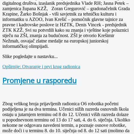
digitalnog društva, izaslanik predsjednika Vlade RH; Jasna Petek –
zamjenica župana KZŽ, Zoran Gregurović – gradonačelnik Grada
Krapine, Žarko Bošnjak - viši savjetnik za tehničku kulturu i
informatiku u AZOO, Ivan Krešić – pomoćnik glavne tajnice za
pravne i kadrovske poslove iz HZTK, Denis Vincek - predsjednik
ZTK KZŽ. Svi su potvrdili kako su znanja i vještine koje polaznici
stječu na ZŠI, znanja za budućnost. ZŠI je otvorio Krešimir
Nežmah, osvajač zlatne medalje na europskoj juniorskoj
informatičkoj olimpijadi.
Slike pogledajte u nastavku...
Opširnije: Otvaranje i prvi krug radionica
Promjene u rasporedu
Zbog velikog broja prijavljenih radionica O6 robotika početni
podijeljena je na dva termina. Učenici nižih razreda osnovnih škola
ostaju u jutarnjem terminu od 8 do 12. Učenici viših razreda dolaze
u popodnevnom terminu od 13 do 17 sati, 4. do 6. siječnja. Ukoliko
nekome ne odgovara navedeni termin, a poznaje osnove robotike,
može doći i u terminu 8. do 10. siječnja od 8. do 12 sati (molimo da