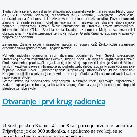
Tjedan dana se u Krapini družilo, sklapalo nova prijateljstva te marljivo učilo Flash, Logo,
c++, STL, Python, Micro:bit, responzivni WEB, robotiku, wordpress, SmallBasic,
programiralo na Rasberry pi, izrađivalo web stranice i obrađivalo slike. Pozvani učenici,
zajedno s zainteresiranim lokalnim učenicima, rješavali su složene algoritamske
zadatke. Organizatori zimske škole informatike su Hrvatski savez informatičara,
informatički klub KRIK i Srednja škola Krapina uz potporu Ministarstva znanosti i
obrazovanja, Hrvatske zajednice tehničke kulture, Grada Krapine, Županije Krapinsko-
zagorske i sponzora.
Zatvaranju Zimske škole informatike nazočili su župan KZŽ Željko Kolar i zamjenik
gradonačelnika grada Krapine Dragutin Kozina.
Pohvale najboljim učenicima informatičarima podijelili su Alen Spiegl, predsjednik
Hrvatskog saveza informatičara i Alenka Dogan Capan. Za uspješnu organizaciju zimske
škole zaslužni su predavači, organizatori, pokrovitelji i sponzori kojima je Krešimir Malnar,
tajnik Hrvatskog saveza informatičara, podijelio zahvalnice. Župan Krapinsko-zagorske
županije Željko Kolar i podpredsjednik Krapinskog informatičkog kluba Krunoslav
Kranjčec podijelili su priznanja osnovnim i srednjim školama čiji su učenici sudjelovali u
radionicama Škole.
Sretno svima na nadolazećim natjecanjima. Nastavite raditi, rješavajte algoritamske
zadatke, upravljajte robotima, radite web stranice, učite - a znanje ćete opet moći dopuniti
slijedeće zimske škole.
Otvaranje i prvi krug radionica
U Srednjoj školi Krapina 4.1. od 8 sati počeo je prvi krug radionica.
Prijavljeno je oko 300 sudionika, a apeliramo na sve koji su se
prijavili da budu i nazočni na radionicama.