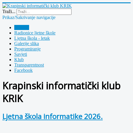
Year
Month
Year
Month
Traži...
Prikaz/Sakrivanje navigacije
Polazna
Radionice ljetne škole
Ljetna škola - letak
Galerije slika
Programiranje
Savjeti
Klub
Transparentnost
Facebook
Krapinski informatički klub
KRIK
Ljetna škola informatike 2026.