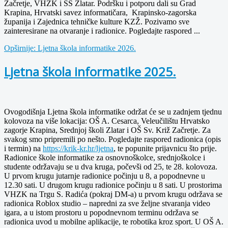
Začretje, VHZK i SŠ Zlatar. Podršku i potporu dali su Grad
Krapina, Hrvatski savez informatičara, Krapinsko-zagorska
županija i Zajednica tehničke kulture KZŽ. Pozivamo sve
zainteresirane na otvaranje i radionice. Pogledajte raspored ...
Opširnije: Ljetna škola informatike 2026.
Ljetna škola informatike 2025.
Ovogodišnja Ljetna škola informatike održat će se u zadnjem tjednu
kolovoza na više lokacija: OŠ A. Cesarca, Veleučilištu Hrvatsko
zagorje Krapina, Srednjoj školi Zlatar i OŠ Sv. Križ Začretje. Za
svakog smo pripremili po nešto. Pogledajte raspored radionica (opis
i termin) na
https://krik-kr.hr/ljetna
, te popunite prijavnicu što prije.
Radionice škole informatike za osnovnoškolce, srednjoškolce i
studente održavaju se u dva kruga, počevši od 25, te 28. kolovoza.
U prvom krugu jutarnje radionice počinju u 8, a popodnevne u
12.30 sati. U drugom krugu radionice počinju u 8 sati. U prostorima
VHZK na Trgu S. Radića (pokraj DM-a) u prvom krugu održava se
radionica Roblox studio – napredni za sve željne stvaranja video
igara, a u istom prostoru u popodnevnom terminu održava se
radionica uvod u mobilne aplikacije, te robotika kroz sport. U OŠ A.