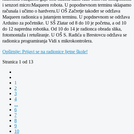
i senzori micro:Maqueen robota. U popodnevnom terminu sklapamo
računala i učimo o hardveru.U OŠ Začretje također se održava
Maqueen radionica u jutarnjem terminu. U popdnevnom se održava
Arduino za početnike. U SŠ Zlatar od 8 do 10 je početna, a od 10
do 12 napredna robotika. Od 10 do 14 je radionca obrada slika,
fotomontaža i retuširanje. U OŠ S. Radića u Brestovcu održava se
radionica programiranja Vidi x mikrokontrolera.
Opširnije: Prijavi se na radionice ljetne škole!
Stranica 1 od 13
1
2
3
4
...
6
7
8
9
10