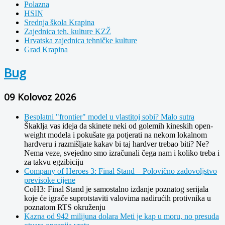
Polazna
HSIN
Srednja škola Krapina
Zajednica teh. kulture KZŽ
Hrvatska zajednica tehničke kulture
Grad Krapina
Bug
09 Kolovoz 2026
Besplatni "frontier" model u vlastitoj sobi? Malo sutra
Škaklja vas ideja da skinete neki od golemih kineskih open-
weight modela i pokušate ga potjerati na nekom lokalnom
hardveru i razmišljate kakav bi taj hardver trebao biti? Ne?
Nema veze, svejedno smo izračunali čega nam i koliko treba i
za takvu egzibiciju
Company of Heroes 3: Final Stand – Polovično zadovoljstvo
previsoke cijene
CoH3: Final Stand je samostalno izdanje poznatog serijala
koje će igrače suprotstaviti valovima nadirućih protivnika u
poznatom RTS okruženju
Kazna od 942 milijuna dolara Meti je kap u moru, no presuda