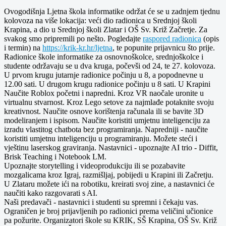
Ovogodišnja Ljetna škola informatike održat će se u zadnjem tjednu
kolovoza na više lokacija: veći dio radionica u Srednjoj školi
Krapina, a dio u Srednjoj školi Zlatar i OŠ Sv. Križ Začretje. Za
svakog smo pripremili po nešto. Pogledajte
raspored radionica
(opis
i termin) na
https://krik-kr.hr/ljetna
, te popunite prijavnicu što prije.
Radionice škole informatike za osnovnoškolce, srednjoškolce i
studente održavaju se u dva kruga, počevši od 24, te 27. kolovoza.
U prvom krugu jutarnje radionice počinju u 8, a popodnevne u
12.00 sati. U drugom krugu radionice počinju u 8 sati. U Krapini
Naučite Roblox početni i napredni. Kroz VR naočale uronite u
virtualnu stvarnost. Kroz Lego setove za najmlađe potaknite svoju
kreativnost. Naučite osnove korištenja računala ili se bavite 3D
modeliranjem i ispisom. Naučite koristiti umjetnu inteligenciju za
izradu vlastitog chatbota bez programiranja. Napredniji - naučite
koristiti umjetnu inteligenciju u programiranju. Možete steći i
vještinu laserskog graviranja. Nastavnici - upoznajte AI trio - Diffit,
Brisk Teaching i Notebook LM.
Upoznajte storytelling i videoprodukciju ili se pozabavite
mozgalicama kroz Igraj, razmišljaj, pobijedi u Krapini ili Začretju.
U Zlataru možete ići na robotiku, kreirati svoj zine, a nastavnici će
naučiti kako razgovarati s AI.
Naši predavači - nastavnici i studenti su spremni i čekaju vas.
Ograničen je broj prijavljenih po radionici prema veličini učionice
pa požurite. Organizatori škole su KRIK, SŠ Krapina, OŠ Sv. Križ