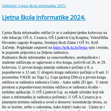
Opširnije: Ljetna škola informatike 2025.
Ljetna škola informatike 2024.
Ljetna škola informatike održat će se u zadnjem tjednu kolovoza na
više lokacija: OŠ A. Cesarca, OŠ Ljudevit Gaj Krapina, Veleučilištu
Hrvatsko zagorje Krapina, Srednjoj školi Zlatar i OŠ Sv. Križ
Začretje. Pogledajte raspored na
https://krik-kr.hr/ljetna
opis i termin,
te popunite prijavnicu za željenu radionicu.
Radionice škole informatike za osnovnoškolce, srednjoškolce i
studente održavaju se uglavnom u dva kruga, počevši od 26, te 29.
kolovoza. U prvom krugu jutarnje radionice počinju u 8, a
popodnevne u 12 sati. U drugom krugu radionice počinju u 8 sati. U
prostorima VHZK na Trgu Lj. Gaja (pokraj DM-a) u prvom krugu
održava se radionica
radionica Unity – kako raditi 2D igre.
U istom
prostoru u popodnevnom terminu održava se radionica Kotlin -
mobilne aplikacije. U OŠ Ljudevit Gaj za mlađe učenike koji tek
ulaze u informatiku je radionica početnici. U OŠ A.Cesarca je u
jutarnjem terminu radionica uvod u dronove: konstrukcije drona, za
što se koriste, nešto o zakonima, kako letjeti i kako ne.
Ujutro je i