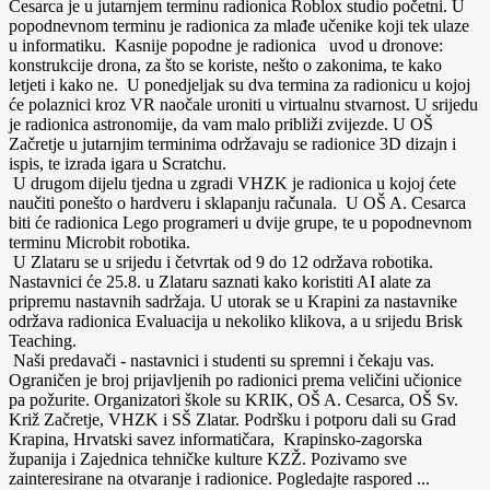
Cesarca je u jutarnjem terminu radionica Roblox studio početni. U
popodnevnom terminu je radionica za mlađe učenike koji tek ulaze
u informatiku. Kasnije popodne je radionica uvod u dronove:
konstrukcije drona, za što se koriste, nešto o zakonima, te kako
letjeti i kako ne. U ponedjeljak su dva termina za radionicu u kojoj
će polaznici kroz VR naočale uroniti u virtualnu stvarnost. U srijedu
je radionica astronomije, da vam malo približi zvijezde. U OŠ
Začretje u jutarnjim terminima održavaju se radionice 3D dizajn i
ispis, te izrada igara u Scratchu.
U drugom dijelu tjedna u zgradi VHZK je radionica u kojoj ćete
naučiti ponešto o hardveru i sklapanju računala. U OŠ A. Cesarca
biti će radionica Lego programeri u dvije grupe, te u popodnevnom
terminu Microbit robotika.
U Zlataru se u srijedu i četvrtak od 9 do 12 održava robotika.
Nastavnici će 25.8. u Zlataru saznati kako koristiti AI alate za
pripremu nastavnih sadržaja. U utorak se u Krapini za nastavnike
održava radionica Evaluacija u nekoliko klikova, a u srijedu Brisk
Teaching.
Naši predavači - nastavnici i studenti su spremni i čekaju vas.
Ograničen je broj prijavljenih po radionici prema veličini učionice
pa požurite. Organizatori škole su KRIK, OŠ A. Cesarca, OŠ Sv.
Križ Začretje, VHZK i SŠ Zlatar. Podršku i potporu dali su Grad
Krapina, Hrvatski savez informatičara, Krapinsko-zagorska
županija i Zajednica tehničke kulture KZŽ. Pozivamo sve
zainteresirane na otvaranje i radionice. Pogledajte raspored ...