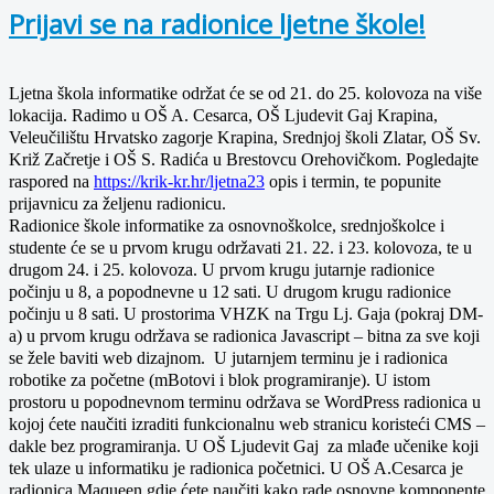
Prijavi se na radionice ljetne škole!
Ljetna škola informatike održat će se od 21. do 25. kolovoza na više
lokacija. Radimo u OŠ A. Cesarca, OŠ Ljudevit Gaj Krapina,
Veleučilištu Hrvatsko zagorje Krapina, Srednjoj školi Zlatar, OŠ Sv.
Križ Začretje i OŠ S. Radića u Brestovcu Orehovičkom. Pogledajte
raspored na
https://krik-kr.hr/ljetna23
opis i termin, te popunite
prijavnicu za željenu radionicu.
Radionice škole informatike za osnovnoškolce, srednjoškolce i
studente će se u prvom krugu održavati 21. 22. i 23. kolovoza, te u
drugom 24. i 25. kolovoza. U prvom krugu jutarnje radionice
počinju u 8, a popodnevne u 12 sati. U drugom krugu radionice
počinju u 8 sati. U prostorima VHZK na Trgu Lj. Gaja (pokraj DM-
a) u prvom krugu održava se radionica Javascript – bitna za sve koji
se žele baviti web dizajnom. U jutarnjem terminu je i radionica
robotike za početne (mBotovi i blok programiranje). U istom
prostoru u popodnevnom terminu održava se WordPress radionica u
kojoj ćete naučiti izraditi funkcionalnu web stranicu koristeći CMS –
dakle bez programiranja. U OŠ Ljudevit Gaj za mlađe učenike koji
tek ulaze u informatiku je radionica početnici. U OŠ A.Cesarca je
radionica Maqueen gdje ćete naučiti kako rade osnovne komponente