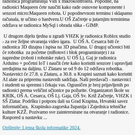
radionica programiranja Vidi x mikrokontrolera.
Popodne, na
radionici Maqueen ćete naučiti kako rade osnovne komponente i
senzori micro:Maqueen robota. U popodnevnom terminu i sklapamo
računala, te učimo o hardveru.U OŠ Začretje u jutarnjim terminima
održava se radionica MySql i obrada slika - GIMP.
U drugom dijelu tjedna u zgradi VHZK je radionica Roblox studio
- za sve željne stvaranja video igara. U OŠ A. Cesarca biti će
radionica 3D dizajna i ispisa na 3D pisačima.
U drugoj učionici biti
će robotika
za početne (mBotovi i blok programiranje)
i za
napredne (roboti i robotske ruke).
U OŠ Lj. Gaj je radionica
Arduino + početni IoT i naučit ćete kako koristiti senzore i upravljati
uređajima na daljinu. U Zlataru se od 9 do 12 održava robotika.
Nastavnici će 27.8. u Zlataru, a 30.8. u Krapini saznati kako koristiti
AI alate za pripremu nastavnih sadržaja. Naši predavači - nastavnici
i studenti su spremni i čekaju vas. Ograničen je broj prijavljenih po
radionici prema veličini učionice pa požurite. Organizatori škole su
KRIK, OŠ A. Cesarca, OŠ Lj. Gaja, OŠ Sv. Križ Začretje, VHZK i
SŠ Zlatar. Podršku i potporu dali su Grad Krapina, Hrvatski savez
informatičara, Krapinsko-zagorska županija i Zajednica tehničke
kulture KZŽ. Pozivamo sve zainteresirane na otvaranje i radionice.
Raspored u nastavku ...
Opširnije: Ljetna škola informatike 2024.