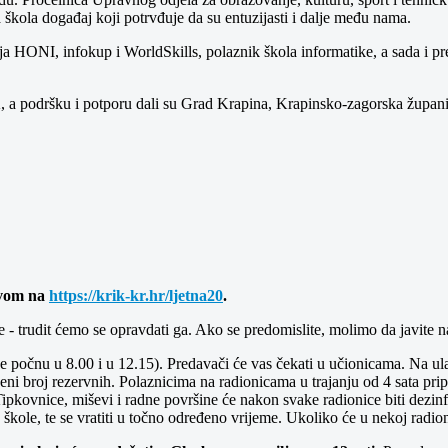
a škola događaj koji potrvđuje da su entuzijasti i dalje među nama.
a HONI, infokup i WorldSkills, polaznik škola informatike, a sada i pr
 a podršku i potporu dali su Grad Krapina, Krapinsko-zagorska županij
avom na
https://krik-kr.hr/ljetna20
.
 - trudit ćemo se opravdati ga. Ako se predomislite, molimo da javite 
e počnu u 8.00 i u 12.15). Predavači će vas čekati u učionicama. Na ula
ni broj rezervnih. Polaznicima na radionicama u trajanju od 4 sata pri
Tipkovnice, miševi i radne površine će nakon svake radionice biti dezin
kole, te se vratiti u točno određeno vrijeme. Ukoliko će u nekoj radioni