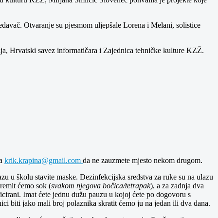
edavač. Otvaranje su pjesmom uljepšale Lorena i Melani, solistice
a, Hrvatski savez informatičara i Zajednica tehničke kulture KZŽ.
na
krik.krapina@gmail.com
da ne zauzmete mjesto nekom drugom.
zu u školu stavite maske. Dezinfekcijska sredstva za ruke su na ulazu
premit ćemo sok (
svakom njegova bočica/tetrapak
), a za zadnja dva
ficirani. Imat ćete jednu dužu pauzu u kojoj ćete po dogovoru s
ci biti jako mali broj polaznika skratit ćemo ju na jedan ili dva dana.