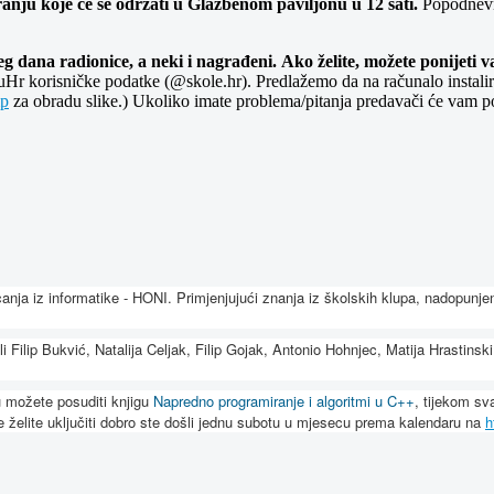
anju koje će se održati u Glazbenom paviljonu u 12 sati.
Popodnevne
jeg dana radionice, a neki i nagrađeni.
Ako želite, možete ponijeti 
uHr korisničke podatke (@skole.hr). Predlažemo da na računalo instalira
p
za obradu slike.) Ukoliko imate problema/pitanja predavači će vam 
anja iz informatike - HONI. Primjenjujući znanja iz školskih klupa, nadopunj
ali Filip Bukvić, Natalija Celjak, Filip Gojak, Antonio Hohnjec, Matija Hrasti
u možete posuditi knjigu
Napredno programiranje i algoritmi u C++
, tijekom sv
e želite uključiti dobro ste došli jednu subotu u mjesecu prema kalendaru na
h