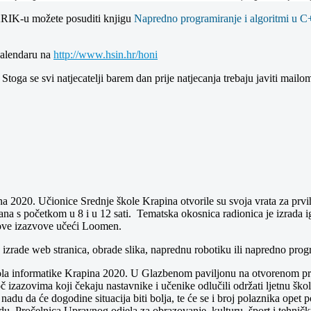
u KRIK-u možete posuditi knjigu
Napredno programiranje i algoritmi u C
 kalendaru na
http://www.hsin.hr/honi
toga se svi natjecatelji barem dan prije natjecanja trebaju javiti mail
a 2020. Učionice Srednje škole Krapina otvorile su svoja vrata za prvih
 dana s početkom u 8 i u 12 sati. Tematska okosnica radionica je izrada 
 nove izazvove učeći Loomen.
ce izrade web stranica, obrade slika, naprednu robotiku ili napredno prog
ola informatike Krapina 2020. U Glazbenom paviljonu na otvorenom pro
 izazovima koji čekaju nastavnike i učenike odlučili održati ljetnu ško
du da će dogodine situacija biti bolja, te će se i broj polaznika opet 
adu. Pročelnica Upravnog odjela za obrazovanje, kulturu, šport i tehni