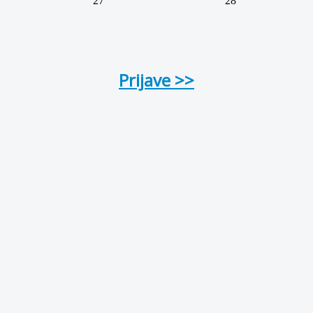
27
28
Prijave >>