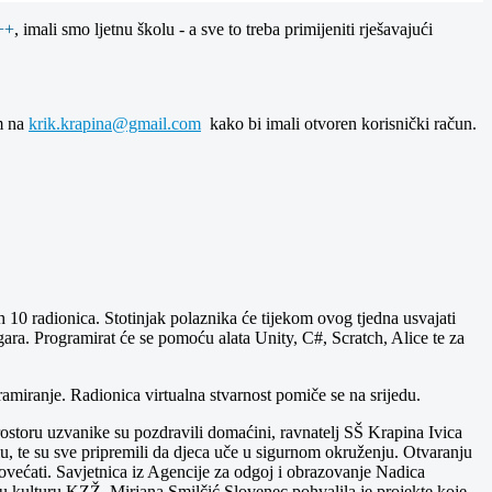
++
, imali smo ljetnu školu - a sve to treba primijeniti rješavajući
om na
krik.krapina@gmail.com
kako bi imali otvoren korisnički račun.
 10 radionica. Stotinjak polaznika će tijekom ovog tjedna usvajati
igara. Programirat će se pomoću alata Unity, C#, Scratch, Alice te za
ramiranje. Radionica virtualna stvarnost pomiče se na srijedu.
storu uzvanike su pozdravili domaćini, ravnatelj SŠ Krapina Ivica
lu, te su sve pripremili da djeca uče u sigurnom okruženju. Otvaranju
povećati. Savjetnica iz Agencije za odgoj i obrazovanje Nadica
čku kulturu KZŽ, Mirjana Smilčić Slovenec pohvalila je projekte koje