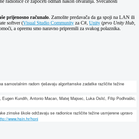
 radionice će započeti odmah nakon otvaranja. Svečanosti
vaše prijenosno računalo
. Zamolite predavača da ga spoji na LAN ili
te softver (
Visual Studio Community
za C#,
Unity
(
prvo Unity Hub,
pomoći, a opremu smo naravno pripremili za svakog polaznika.
ena samostalnim radom rješavaju algoritamske zadatke različite težine
nski, Eugen Kundih, Antonio Macan, Matej Majsec, Luka Oslić, Filip Podhraški,
ake zimske škole održavaju se radionice različite težine usmjerene upravo
ttp://www.hsin.hr/honi