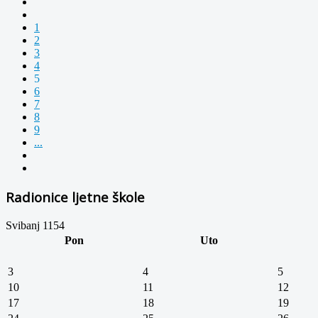
1
2
3
4
5
6
7
8
9
...
Radionice ljetne škole
Svibanj 1154
Pon
Uto
3
4
5
10
11
12
17
18
19