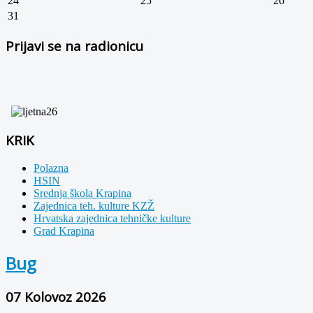
24
25
26
31
Prijavi se na radionicu
KRIK
Polazna
HSIN
Srednja škola Krapina
Zajednica teh. kulture KZŽ
Hrvatska zajednica tehničke kulture
Grad Krapina
Bug
07 Kolovoz 2026