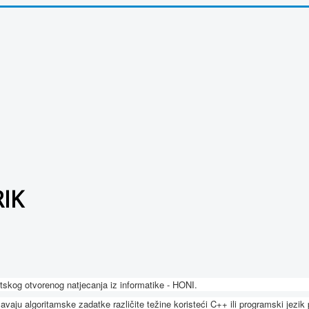
RIK
tskog otvorenog natjecanja iz informatike - HONI.
aju algoritamske zadatke različite težine koristeći C++ ili programski jezik 