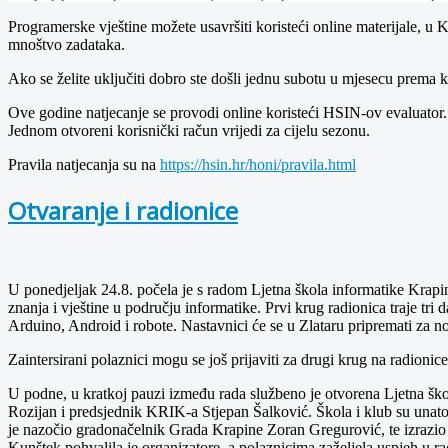
Programerske vještine možete usavršiti koristeći online materijale, 
mnoštvo zadataka.
Ako se želite uključiti dobro ste došli jednu subotu u mjesecu prema
Ove godine natjecanje se provodi online koristeći HSIN-ov evaluator. S
Jednom otvoreni korisnički račun vrijedi za cijelu sezonu.
Pravila natjecanja su na
https://hsin.hr/honi/pravila.html
Otvaranje i radionice
U ponedjeljak 24.8. počela je s radom Ljetna škola informatike Krapin
znanja i vještine u području informatike. Prvi krug radionica traje tri
Arduino, Android i robote. Nastavnici će se u Zlataru pripremati za
Zaintersirani polaznici mogu se još prijaviti za drugi krug na radioni
U podne, u kratkoj pauzi između rada službeno je otvorena Ljetna šk
Rozijan i predsjednik KRIK-a Stjepan Šalković. Škola i klub su unatoč
je nazočio gradonačelnik Grada Krapine Zoran Gregurović, te izrazio na
Kunštek pohvalila je organizatore, a polaznicima zaželjela uspjeh u r