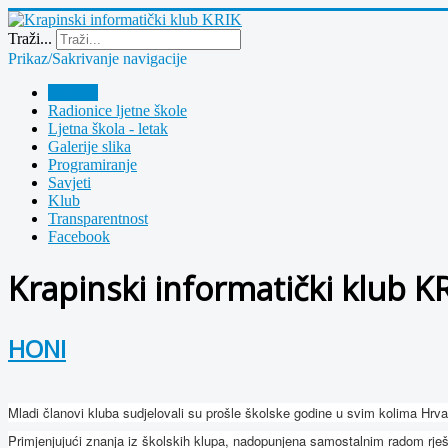
Year
Month
Year
Month
Traži...
Prikaz/Sakrivanje navigacije
Polazna
Radionice ljetne škole
Ljetna škola - letak
Galerije slika
Programiranje
Savjeti
Klub
Transparentnost
Facebook
Krapinski informatički klub K
HONI
Mladi članovi kluba sudjelovali su prošle školske godine u svim kolima Hrva
Primjenjujući znanja iz školskih klupa, nadopunjena samostalnim radom rješav