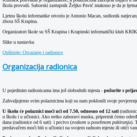
škola provodi. Saborski zastupnik Željko Pavić istaknuo je da je ljetn
Ljetnu školu informatike otvorio je Antonio Macan, sudionik natjecanj
zbora SŠ Krapina.
Organizatori škole su SŠ Krapina i Krapinski informatički klub KRIK,
Slike u nastavku
Opširnije: Otvaranje i radionice
Organizacija radionica
U pojedinim radionicama ima još slobodnih mjesta -
požurite s prij
Zahvaljujemo svim polaznicima koji su nam poklonili svoje povjerenje
U školu će polaznici moći ući od 7.50, odnosno od 12 sati
(radionic
u školu i u učionici. Ako netko zaboravi masku, pripremit ćemo određe
dana (radionice od 6 sati) i pecivo (
svakom u posebnom pakiranju
). 
predavačem moći biti u učionici na svojem radnom mjestu ili otići van š