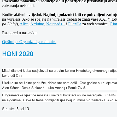
Pozivamo polaznike i roditelje da u ponedjeljak prisustvuju otvar
zatvaranja neće biti.
Budite aktivni i vrijedni.
Najbolji polaznici biti će pohvaljeni zadn
na wireless. Ako se spajate na wireless trebali bi znati vaše AAI @Ed
pa Unity
),
Alice
,
Arduino
,
Notepad++
i
Filezilla
za web stranice,
Gim
Raspored u nastavku:
Opširnije: Organizacija radionica
HONI 2020
Mladi članovi kluba sudjelovali su u svim kolima Hrvatskog otvorenog natjec
koristeći C++.
Ukoliko im se želite pridružiti, dobro ste nam došli. Ove godine su sudjelov
Alen Šćuric, Denis Sinković, Luka Vincelj i Patrik Živić.
Programerske vještine možete usavršiti koristeći online materijale, u KRIK-
na algoritme, a sve to treba primijeniti rješavajući mnoštvo zadataka. Ako s
Stranica 5 od 13