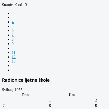
Stranica 9 od 13
4
...
6
7
8
9
...
11
12
13
Radionice ljetne škole
Svibanj 1055
Pon
Uto
1
2
7
8
9