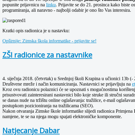
popunite prijavnicu na
linku
. Prijavite se do 21. prosinca kako biste
programiranja, ali naravno - najbolji odabir je ono što Vas interesira.
Kratki opis radionica je u nastavku:
Opširnije: Zimska škola informatike - prijavite se!
ZŠI radionice za nastavnike
4. siječnja 2018. (četvrtak) u Srednjoj školi Krapina u učionici 13b (
Društvene mreže i način komuniciranja. Nastavnici se prijavljuju na
e
Kroz ovu radionicu polaznici će se upoznati s mogućnostima korištenja
prisustvovati zainteresirani nastavnici bilo koje struke ili stručni su
se danas nude na tržištu online oglašavanja: tražilice, e-mail oglašavan
postupkom pozicioniranja na tražilicama (SEO).
Nakon otvaranja Zimske škole informatike slijedi radionica Primjena 
namjene, te se na njega mogu spajati elektroničke komponente.
Natjecanje Dabar