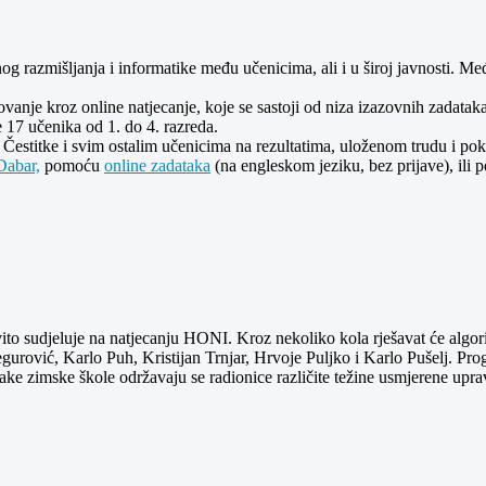
lnog razmišljanja i informatike među učenicima, ali i u široj javnosti.
anje kroz online natjecanje, koje se sastoji od niza izazovnih zadataka č
e 17 učenika od 1. do 4. razreda.
. Čestitke i svim ostalim učenicima na rezultatima, uloženom trudu i p
abar,
pomoću
online zadataka
(na engleskom jeziku, bez prijave), ili
o sudjeluje na natjecanju HONI. Kroz nekoliko kola rješavat će algorit
egurović, Karlo Puh, Kristijan Trnjar, Hrvoje Puljko i Karlo Pušelj. Pro
vake zimske škole održavaju se radionice različite težine usmjerene uprav