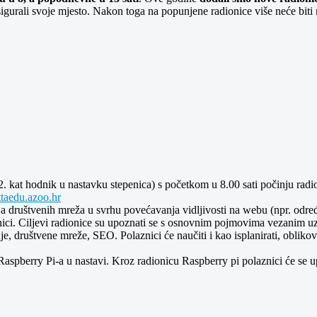
 osigurali svoje mjesto. Nakon toga na popunjene radionice više neće bit
- 2. kat hodnik u nastavku stepenica) s početkom u 8.00 sati počinju rad
ttaedu.azoo.hr
 društvenih mreža u svrhu povećavanja vidljivosti na webu (npr. određe
radnici. Ciljevi radionice su upoznati se s osnovnim pojmovima vezanim u
je, društvene mreže, SEO. Polaznici će naučiti i kao isplanirati, oblikov
Raspberry Pi-a u nastavi. Kroz radionicu Raspberry pi polaznici će se 