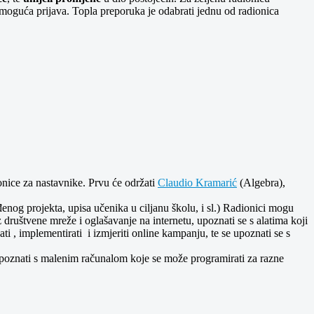
i moguća prijava. Topla preporuka je odabrati jednu od radionica
ionice za nastavnike. Prvu će održati
Claudio Kramarić
(Algebra),
nog projekta, upisa učenika u ciljanu školu, i sl.) Radionici mogu
z društvene mreže i oglašavanje na internetu, upoznati se s alatima koji
ati , implementirati i izmjeriti online kampanju, te se upoznati se s
upoznati s malenim računalom koje se može programirati za razne