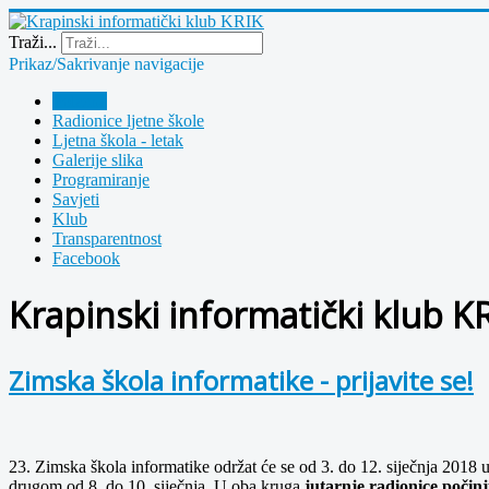
Year
Month
Year
Month
Traži...
Prikaz/Sakrivanje navigacije
Polazna
Radionice ljetne škole
Ljetna škola - letak
Galerije slika
Programiranje
Savjeti
Klub
Transparentnost
Facebook
Krapinski informatički klub K
Zimska škola informatike - prijavite se!
23. Zimska škola informatike održat će se od 3. do 12. siječnja 2018 
drugom od 8. do 10. siječnja. U oba kruga
jutarnje radionice počinj