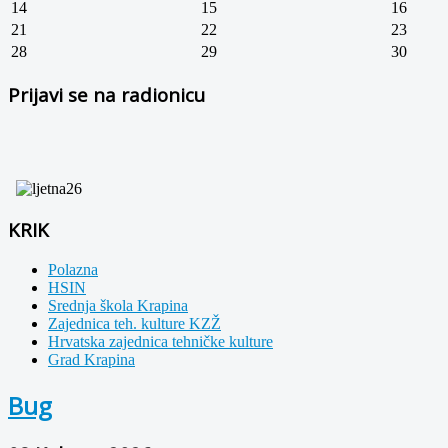
14
15
16
21
22
23
28
29
30
Prijavi se na radionicu
KRIK
Polazna
HSIN
Srednja škola Krapina
Zajednica teh. kulture KZŽ
Hrvatska zajednica tehničke kulture
Grad Krapina
Bug