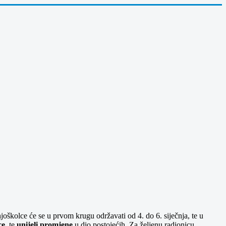
oškolce će se u prvom krugu održavati od 4. do 6. siječnja, te u
ce
, te
unijeli promjene
u dio postojećih. Za željenu radionicu