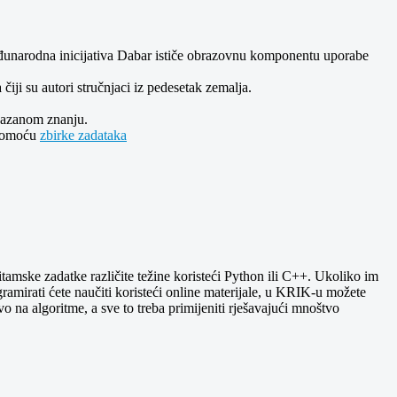
 Međunarodna inicijativa Dabar ističe obrazovnu komponentu uporabe
iji su autori stručnjaci iz pedesetak zemalja.
okazanom znanju.
 pomoću
zbirke zadataka
amske zadatke različite težine koristeći Python ili C++. Ukoliko im
gramirati ćete naučiti koristeći online materijale, u KRIK-u možete
o na algoritme, a sve to treba primijeniti rješavajući mnoštvo