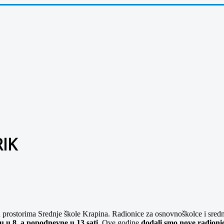
RIK
u prostorima Srednje škole Krapina. Radionice za osnovnoškolce i srednj
u u 8, a popodnevne u 13 sati
. Ove godine
dodali smo nove radioni