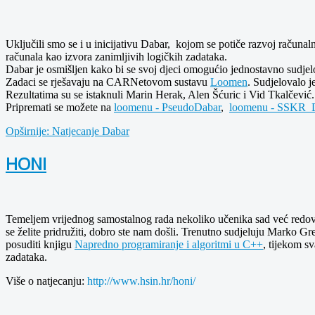
Uključili smo se i u inicijativu Dabar, kojom se potiče razvoj računa
računala kao izvora zanimljivih logičkih zadataka.
Dabar je osmišljen kako bi se svoj djeci omogućio jednostavno sudjelov
Zadaci se rješavaju na CARNetovom sustavu
Loomen
. Sudjelovalo j
Rezultatima su se istaknuli Marin Herak, Alen Šćuric i Vid Tkalčević
Pripremati se možete na
loomenu - PseudoDabar
,
loomenu - SSKR_D
Opširnije: Natjecanje Dabar
HONI
Temeljem vrijednog samostalnog rada nekoliko učenika sad već redovit
se želite pridružiti, dobro ste nam došli. Trenutno sudjeluju Marko Gr
posuditi knjigu
Napredno programiranje i algoritmi u C++
, tijekom s
zadataka.
Više o natjecanju:
http://www.hsin.hr/honi/