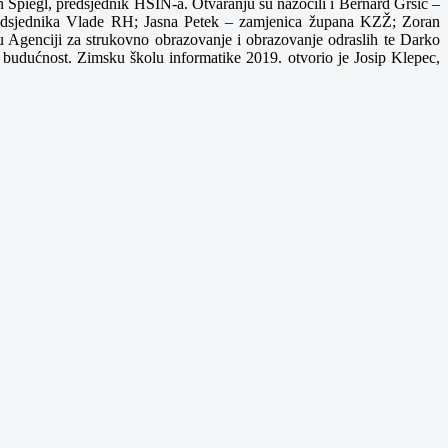
 Spiegl, predsjednik HSIN-a. Otvaranju su nazočili i Bernard Gršić –
 predsjednika Vlade RH; Jasna Petek – zamjenica župana KZŽ; Zoran
 Agenciji za strukovno obrazovanje i obrazovanje odraslih te Darko
 budućnost. Zimsku školu informatike 2019. otvorio je Josip Klepec,