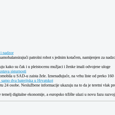
 i nadzor
 samobalansirajući patrolni robot s jednim kotačem, namijenjen za nadzor 
zuju kako su čak i u pleistocenu mužjaci i ženke imali odvojene uloge
ustava sigurnosti
tomobila u SAD-u zaista žele. Iznenađujuće, na vrhu liste od preko 160 
d samo dva baterijska u Hrvatskoj
tu 24 osobe. Neslužbene informacije ukazuju na to da je teretni vlak pro
 temelj digitalne ekonomije, a europsko tržište ulazi u novu fazu razvoj