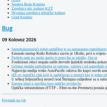
Srednja škola Krapina
Zajednica teh. kulture KZŽ
Hrvatska zajednica tehničke kulture
Grad Krapina
Bug
09 Kolovoz 2026
Samobalansirajući robot osmišljen je za autonomno patroliranje
Estonski startup Rollo Robotics razvio je 1Rollo, prvi u svijetu
Podjela rada po spolu starija je nego što se mislilo, čini se
Fosilizirani otisci stopala naših drevnih ljudskih srodnika poka
Grijana sjedala najtraženija su oprema, važnija i od naprednih s
Najnovija studija tvrtke AutoPacific otkriva što kupci novih au
HŽ-ov putnički vlak koji je sudjelovao u nesreći bio je jedan o
U teškoj željezničkoj nesreći kod Škrinjara ozlijeđene su u subo
Europa ulazi u završnu fazu optičke revolucije
Optička infrastruktura (FTTP – Fibre-to-the-Premises) postala je
Povratak na vrh