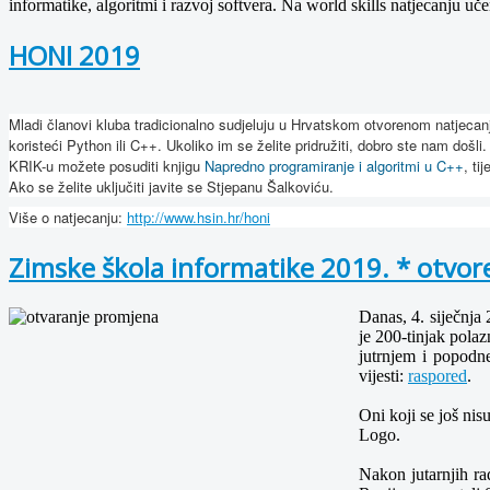
informatike, algoritmi i razvoj softvera. Na world skills natjecanju uče
HONI 2019
Mladi članovi kluba tradicionalno sudjeluju u Hrvatskom otvorenom natjecanj
koristeći Python ili C++. Ukoliko im se želite pridružiti, dobro ste nam došl
KRIK-u možete posuditi knjigu
Napredno programiranje i algoritmi u C++
, ti
Ako se želite uključiti javite se Stjepanu Šalkoviću.
Više o natjecanju:
http://www.hsin.hr/honi
Zimske škola informatike 2019. * otvore
Danas, 4. siječnja
je 200-tinjak polaz
jutrnjem i popodn
vijesti:
raspored
.
Oni koji se još nis
Logo.
Nakon jutarnjih ra