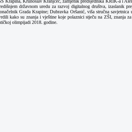
 SŠ Krapina, Krunoslav Kranjčec, zamjenik predsjednika KRIK-a i Alen
Središnjem državnom uredu za razvoj digitalnog društva, izaslanik
onačelnik Grada Krapine; Dubravka Oršanić, viša stručna savjetnica u
ili kako su znanja i vještine koje polaznici stječu na ZŠI, znanja za
tičkoj olimpijadi 2018. godine.