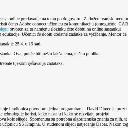
će se online predavanje na temu po dogovoru. Zaduženi vanjski mentor:
oristit ćemo Adobe connect učionicu za komunikaciju (omogućuje CAR
legij
otvoren za tu namjenu (lozinku ćete dobiti na online sastanku)
om edukacije. Učenici će dobiti dodatne zadatke za vježbanje. Mentor će
stanak je 25.4. u 19 sati.
astanka. Ovaj put će biti nešto lakša tema, te šira publika.
trebate tijekom rješavanja zadataka.
vanje i radionica povodom tjedna programiranja. David Dimec je prezent
 tehnologije koristi, kako nastaju i kako se razvijaju projekti.
ova koje slijede. Spomenuta su potrebna algoritamska znanja za njih, te
 učionicu SŠ Krapina. U studenom slijedi natjecanje Dabar. Nakon toga 