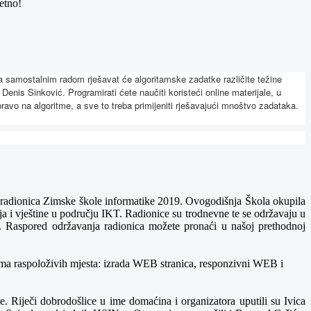
retno!
na samostalnim radom rješavat će algoritamske zadatke različite težine
Denis Sinković. Programirati ćete naučiti koristeći online materijale, u
ravo na algoritme, a sve to treba primijeniti rješavajući mnoštvo zadataka.
us radionica Zimske škole informatike 2019. Ovogodišnja Škola okupila
nja i vještine u području IKT. Radionice su trodnevne te se održavaju u
a. Raspored održavanja radionica možete pronaći u našoj prethodnoj
oš ima raspoloživih mjesta: izrada WEB stranica, responzivni WEB i
e. Riječi dobrodošlice u ime domaćina i organizatora uputili su Ivica