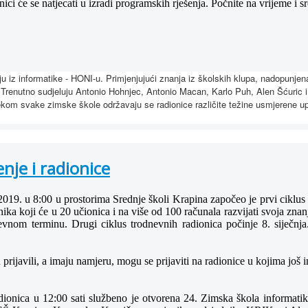
nici će se natjecati u izradi programskih rješenja. Počnite na vrijeme i s
u iz informatike - HONI-u. Primjenjujući znanja iz školskih klupa, nadopunje
i. Trenutno sudjeluju Antonio Hohnjec, Antonio Macan, Karlo Puh, Alen Šćuric i 
jekom svake zimske škole održavaju se radionice različite težine usmjerene up
nje i radionice
 2019. u 8:00 u prostorima Srednje školi Krapina započeo je prvi cikl
nika koji će u 20 učionica i na više od 100 računala razvijati svoja zna
evnom terminu. Drugi ciklus trodnevnih radionica počinje 8. siječnj
u prijavili, a imaju namjeru, mogu se prijaviti na radionice u kojima j
dionica u 12:00 sati službeno je otvorena 24. Zimska škola informatik