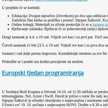
U projektu će se koristiti:
Edukacija: Dvaput mjesečno (četvrtkom) po dva sata održavat 
Zaduženi član kluba za podršku i pomoć: Stjepan Šalković. K
Online kolegij: Materijali za učenje postavljat će se u
loomen ko
Rješavanje zadataka: Rješavat će se jednostavniji zadaci tijek
Drugi sastanak je 4.4. u 19 sati. Vrijedi sve kao i za prvi put. Treći sa
Četvrti sastanak će biti 23.5. u 19 sati. Vrijedi sve kao i za prva dva s
Sastanci i rad dalje prema dogovoru. Kontaktirajte mentora za sve što 
Pridružite se i pratite nas koliko procijenite da možete.
Europski tjedan programiranja
U Srednjoj školi Krapina u četvrtak 16.10. od 11.50 održalo se preda
tehnologijama .Net, Azure i Swift. David je pričao o tome što radi, koje
Stjepan Šalković je učenike obavijestio o natjecanjima i smotrama rad
Učenici već 19. 10. počinju s natjecanjem HONI. Dođite u 8.30 u info