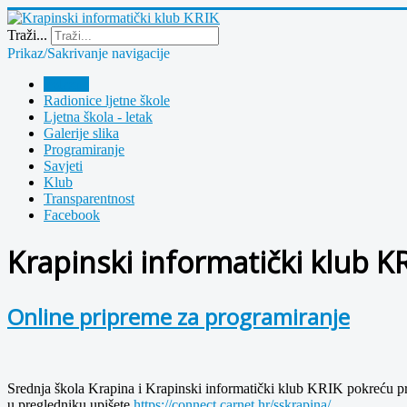
Year
Month
Year
Month
Traži...
Prikaz/Sakrivanje navigacije
Polazna
Radionice ljetne škole
Ljetna škola - letak
Galerije slika
Programiranje
Savjeti
Klub
Transparentnost
Facebook
Krapinski informatički klub K
Online pripreme za programiranje
Srednja škola Krapina i Krapinski informatički klub KRIK pokreću proje
u pregledniku upišete
https://connect.carnet.hr/sskrapina/