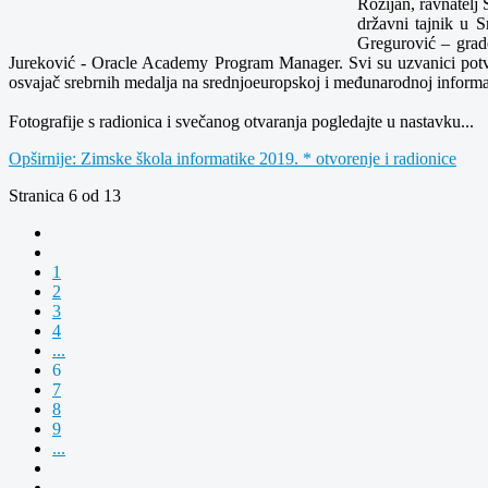
Rozijan, ravnatelj
državni tajnik u 
Gregurović – grad
Jureković - Oracle Academy Program Manager. Svi su uzvanici potvrd
osvajač srebrnih medalja na srednjoeuropskoj i međunarodnoj informa
Fotografije s radionica i svečanog otvaranja pogledajte u nastavku...
Opširnije: Zimske škola informatike 2019. * otvorenje i radionice
Stranica 6 od 13
1
2
3
4
...
6
7
8
9
...