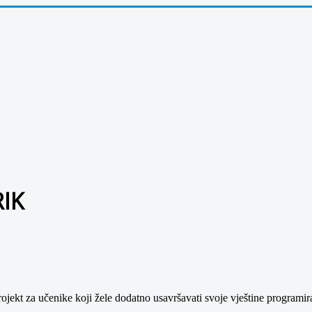
RIK
kt za učenike koji žele dodatno usavršavati svoje vještine programiranj