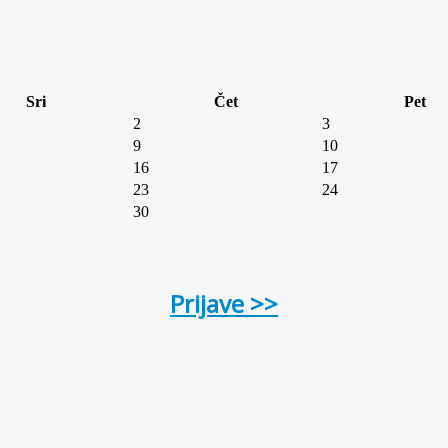
Sri
Čet
Pet
2
3
9
10
16
17
23
24
30
Prijave >>