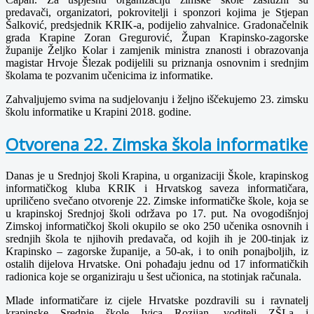
predavači, organizatori, pokrovitelji i sponzori kojima je Stjepan
Šalković, predsjednik KRIK-a, podijelio zahvalnice. Gradonačelnik
grada Krapine Zoran Gregurović, Župan Krapinsko-zagorske
županije Željko Kolar i zamjenik ministra znanosti i obrazovanja
magistar Hrvoje Šlezak podijelili su priznanja osnovnim i srednjim
školama te pozvanim učenicima iz informatike.
Zahvaljujemo svima na sudjelovanju i željno iščekujemo 23. zimsku
školu informatike u Krapini 2018. godine.
Otvorena 22. Zimska škola informatike
Danas je u Srednjoj školi Krapina, u organizaciji Škole, krapinskog
informatičkog kluba KRIK i Hrvatskog saveza informatičara,
upriličeno svečano otvorenje 22. Zimske informatičke škole, koja se
u krapinskoj Srednjoj školi održava po 17. put. Na ovogodišnjoj
Zimskoj informatičkoj školi okupilo se oko 250 učenika osnovnih i
srednjih škola te njihovih predavača, od kojih ih je 200-tinjak iz
Krapinsko – zagorske županije, a 50-ak, i to onih ponajboljih, iz
ostalih dijelova Hrvatske. Oni pohađaju jednu od 17 informatičkih
radionica koje se organiziraju u šest učionica, na stotinjak računala.
Mlade informatičare iz cijele Hrvatske pozdravili su i ravnatelj
krapinske Srednje škole Ivica Rozijan, voditelj ZŠI-a i