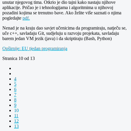
unutar njegovog tima. Otkrio je dio tajni kako nastaju njihove
aplikacije. Pričao je i tehnologijama i algoritmima u njihovoj
pozadini kojima se trenutno bave. Ako želite više saznati o njima
pogledajte
pdf.
Nenad je na kraju dao savjet učenicima da programiraju, natječu se,
uče c++, savladaju Git, sudjeluju u razvoju projekata, savladaju
barem jedan VM jezik (java) i da skriptiraju (Bash, Python)
Opširnije: EU tjedan programiranja
Stranica 10 od 13
4
5
6
7
8
9
10
11
12
13