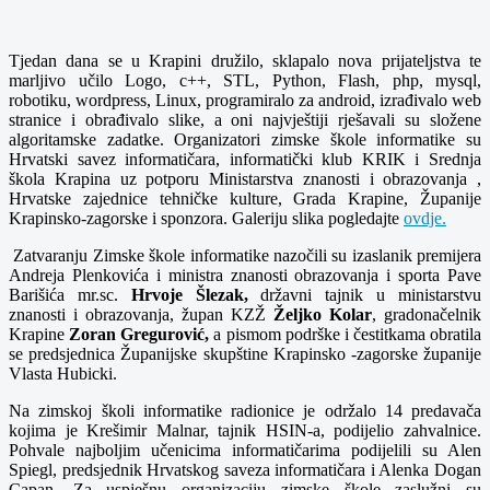
Tjedan dana se u Krapini družilo, sklapalo nova prijateljstva te
marljivo učilo Logo, c++, STL, Python, Flash, php, mysql,
robotiku, wordpress, Linux, programiralo za android, izrađivalo web
stranice i obrađivalo slike, a oni najvještiji rješavali su složene
algoritamske zadatke. Organizatori zimske škole informatike su
Hrvatski savez informatičara, informatički klub KRIK i Srednja
škola Krapina uz potporu Ministarstva znanosti i obrazovanja ,
Hrvatske zajednice tehničke kulture, Grada Krapine, Županije
Krapinsko-zagorske i sponzora. Galeriju slika pogledajte
ovdje.
Zatvaranju Zimske škole informatike nazočili su izaslanik premijera
Andreja Plenkovića i ministra znanosti obrazovanja i sporta Pave
Barišića mr.sc.
Hrvoje Šlezak,
državni tajnik u ministarstvu
znanosti i obrazovanja, župan KZŽ
Željko Kolar
, gradonačelnik
Krapine
Zoran Gregurović,
a pismom podrške i čestitkama obratila
se predsjednica Županijske skupštine Krapinsko -zagorske županije
Vlasta Hubicki.
Na zimskoj školi informatike radionice je održalo 14 predavača
kojima je Krešimir Malnar, tajnik HSIN-a, podijelio zahvalnice.
Pohvale najboljim učenicima informatičarima podijelili su Alen
Spiegl, predsjednik Hrvatskog saveza informatičara i Alenka Dogan
Capan
.
Za uspješnu organizaciju zimske škole zaslužni su