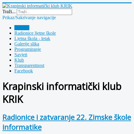
Year
Month
Year
Month
Traži...
Prikaz/Sakrivanje navigacije
Polazna
Radionice ljetne škole
Ljetna škola - letak
Galerije slika
Programiranje
Savjeti
Klub
Transparentnost
Facebook
Krapinski informatički klub
KRIK
Radionice i zatvaranje 22. Zimske škole
informatike