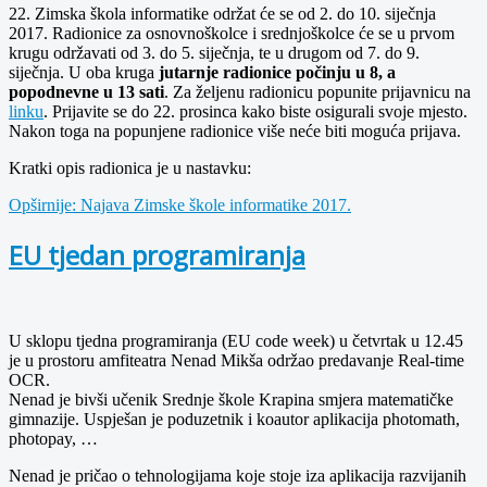
22. Zimska škola informatike održat će se od 2. do 10. siječnja
2017. Radionice za osnovnoškolce i srednjoškolce će se u prvom
krugu održavati od 3. do 5. siječnja, te u drugom od 7. do 9.
siječnja. U oba kruga
jutarnje radionice počinju u 8, a
popodnevne u 13 sati
. Za željenu radionicu popunite prijavnicu na
linku
. Prijavite se do 22. prosinca kako biste osigurali svoje mjesto.
Nakon toga na popunjene radionice više neće biti moguća prijava.
Kratki opis radionica je u nastavku:
Opširnije: Najava Zimske škole informatike 2017.
EU tjedan programiranja
U sklopu tjedna programiranja (EU code week) u četvrtak u 12.45
je u prostoru amfiteatra Nenad Mikša održao predavanje Real-time
OCR.
Nenad je bivši učenik Srednje škole Krapina smjera matematičke
gimnazije. Uspješan je poduzetnik i koautor aplikacija photomath,
photopay, …
Nenad je pričao o tehnologijama koje stoje iza aplikacija razvijanih