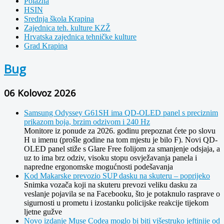
Polazna
HSIN
Srednja škola Krapina
Zajednica teh. kulture KZŽ
Hrvatska zajednica tehničke kulture
Grad Krapina
Bug
06 Kolovoz 2026
Samsung Odyssey G61SH ima QD-OLED panel s preciznim
prikazom boja, brzim odzivom i 240 Hz
Monitore iz ponude za 2026. godinu prepoznat ćete po slovu
H u imenu (prošle godine na tom mjestu je bilo F). Novi QD-
OLED panel stiže s Glare Free folijom za smanjenje odsjaja, a
uz to ima brz odziv, visoku stopu osvježavanja panela i
napredne ergonomske mogućnosti podešavanja
Kod Makarske prevozio SUP dasku na skuteru – poprijeko
Snimka vozača koji na skuteru prevozi veliku dasku za
veslanje pojavila se na Facebooku, što je potaknulo rasprave o
sigurnosti u prometu i izostanku policijske reakcije tijekom
ljetne gužve
Novo izdanje Muse Codea moglo bi biti višestruko jeftinije od