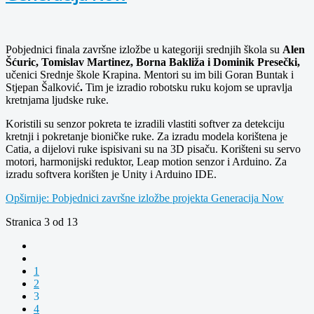
Pobjednici finala završne izložbe
u kategoriji srednjih škola su
Alen
Šćuric, Tomislav Martinez, Borna Bakliža i Dominik Presečki,
učenici Srednje škole Krapina. Mentori su im bili Goran Buntak i
Stjepan Šalković
.
Tim je izradio robotsku ruku kojom se upravlja
kretnjama ljudske ruke.
Koristili su senzor pokreta te izradili vlastiti softver za detekciju
kretnji i pokretanje bioničke ruke. Za izradu modela korištena je
Catia, a dijelovi ruke ispisivani su na 3D pisaču. Korišteni su servo
motori, harmonijski reduktor, Leap motion senzor i Arduino. Za
izradu softvera korišten je Unity i Arduino IDE.
Opširnije: Pobjednici završne izložbe projekta Generacija Now
Stranica 3 od 13
1
2
3
4