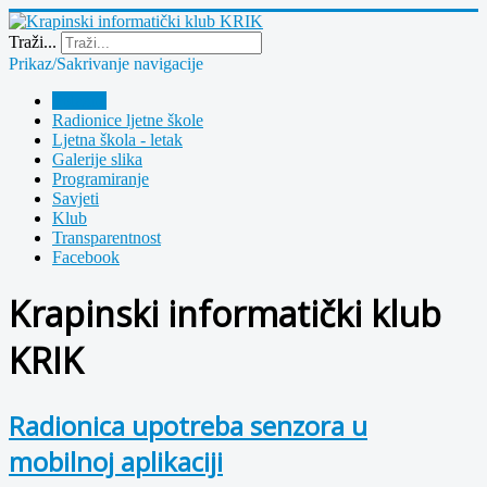
Year
Month
Year
Month
Traži...
Prikaz/Sakrivanje navigacije
Polazna
Radionice ljetne škole
Ljetna škola - letak
Galerije slika
Programiranje
Savjeti
Klub
Transparentnost
Facebook
Krapinski informatički klub
KRIK
Radionica upotreba senzora u
mobilnoj aplikaciji