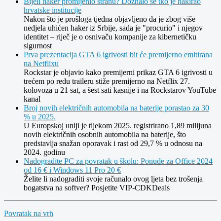
Bijeli haker promijenio stranu? Doznalo se tko je hakirao
hrvatske institucije
Nakon što je prošloga tjedna objavljeno da je zbog više
nedjela uhićen haker iz Srbije, sada je "procurio" i njegov
identitet – riječ je o osnivaču kompanije za kibernetičku
sigurnost
Prva prezentacija GTA 6 igrivosti bit će premijerno emitirana
na Netflixu
Rockstar je objavio kako premijerni prikaz GTA 6 igrivosti u
trećem po redu traileru stiže premijerno na Netflix 27.
kolovoza u 21 sat, a šest sati kasnije i na Rockstarov YouTube
kanal
Broj novih električnih automobila na baterije porastao za 30
% u 2025.
U Europskoj uniji je tijekom 2025. registrirano 1,89 milijuna
novih električnih osobnih automobila na baterije, što
predstavlja snažan oporavak i rast od 29,7 % u odnosu na
2024. godinu
Nadogradite PC za povratak u školu: Ponude za Office 2024
od 16 € i Windows 11 Pro 20 €
Želite li nadograditi svoje računalo ovog ljeta bez trošenja
bogatstva na softver? Posjetite VIP-CDKDeals
Povratak na vrh