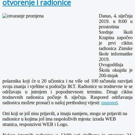
otvorenje i radionice
Danas, 4. siječnja
2019. u 8:00 u
prostorima
Srednje školi
Krapina započeo
je prvi ciklus
radionica Zimske
škole informatike
2019.
Ovogodišnja
Škola okupila je
200-tinjak
polaznika koji će u 20 učionica i na više od 100 računala razvijati
svoja znanja i vještine u području IKT. Radionice su trodnevne te se
održavaju u jutrnjem i popodnevnom terminu. Drugi ciklus
trodnevnih radionica počinje 8. siječnja. Raspored održavanja
radionica možete pronaći u našoj prethodnoj vijesti:
raspored
.
Oni koji se još nisu prijavili, a imaju namjeru, mogu se prijaviti na
radionice u kojima još ima raspoloživih mjesta: izrada WEB
stranica, responzivni WEB i Logo.