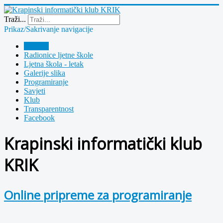
Year
Month
Year
Month
Traži...
Prikaz/Sakrivanje navigacije
Polazna
Radionice ljetne škole
Ljetna škola - letak
Galerije slika
Programiranje
Savjeti
Klub
Transparentnost
Facebook
Krapinski informatički klub
KRIK
Online pripreme za programiranje