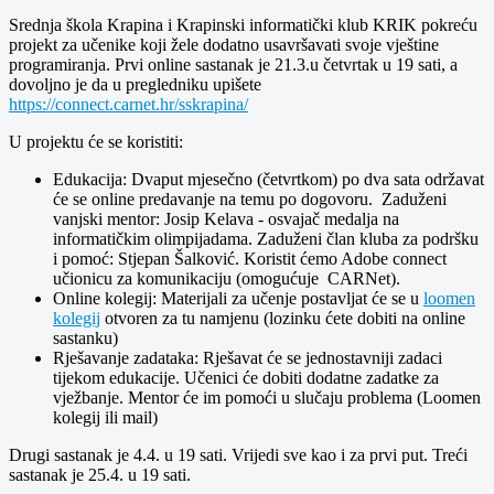
Srednja škola Krapina i Krapinski informatički klub KRIK pokreću
projekt za učenike koji žele dodatno usavršavati svoje vještine
programiranja. Prvi online sastanak je 21.3.u četvrtak u 19 sati, a
dovoljno je da u pregledniku upišete
https://connect.carnet.hr/sskrapina/
U projektu će se koristiti:
Edukacija: Dvaput mjesečno (četvrtkom) po dva sata održavat
će se online predavanje na temu po dogovoru. Zaduženi
vanjski mentor: Josip Kelava - osvajač medalja na
informatičkim olimpijadama. Zaduženi član kluba za podršku
i pomoć: Stjepan Šalković. Koristit ćemo Adobe connect
učionicu za komunikaciju (omogućuje CARNet).
Online kolegij: Materijali za učenje postavljat će se u
loomen
kolegij
otvoren za tu namjenu (lozinku ćete dobiti na online
sastanku)
Rješavanje zadataka: Rješavat će se jednostavniji zadaci
tijekom edukacije. Učenici će dobiti dodatne zadatke za
vježbanje. Mentor će im pomoći u slučaju problema (Loomen
kolegij ili mail)
Drugi sastanak je 4.4. u 19 sati. Vrijedi sve kao i za prvi put. Treći
sastanak je 25.4. u 19 sati.