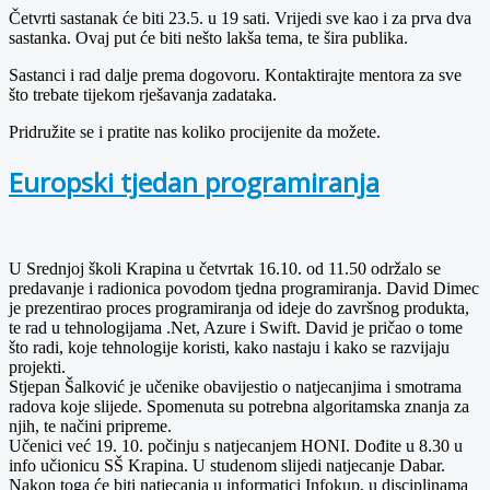
Četvrti sastanak će biti 23.5. u 19 sati. Vrijedi sve kao i za prva dva
sastanka. Ovaj put će biti nešto lakša tema, te šira publika.
Sastanci i rad dalje prema dogovoru. Kontaktirajte mentora za sve
što trebate tijekom rješavanja zadataka.
Pridružite se i pratite nas koliko procijenite da možete.
Europski tjedan programiranja
U Srednjoj školi Krapina u četvrtak 16.10. od 11.50 održalo se
predavanje i radionica povodom tjedna programiranja. David Dimec
je prezentirao proces programiranja od ideje do završnog produkta,
te rad u tehnologijama .Net, Azure i Swift. David je pričao o tome
što radi, koje tehnologije koristi, kako nastaju i kako se razvijaju
projekti.
Stjepan Šalković je učenike obavijestio o natjecanjima i smotrama
radova koje slijede. Spomenuta su potrebna algoritamska znanja za
njih, te načini pripreme.
Učenici već 19. 10. počinju s natjecanjem HONI. Dođite u 8.30 u
info učionicu SŠ Krapina. U studenom slijedi natjecanje Dabar.
Nakon toga će biti natjecanja u informatici Infokup, u disciplinama