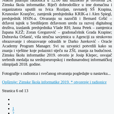
Nakon jutarnjih radionica u 12:00 sati službeno je otvorena 24.
Zimska škola informatike. Riječi dobrodošlice u ime domaćina i
organizatora uputili su Ivica Rozijan, ravnatelj SŠ Krapina,
Krunoslav Kranjčec, zamjenik predsjednika KRIK-a i Alen Spiegl,
predsjednik HSIN-a. Otvaranju su nazočili i Bernard Gršić –
državni tajnik u Središnjem državnom uredu za razvoj digitalnog
društva, izaslanik predsjednika Vlade RH; Jasna Petek – zamjenica
župana KZŽ; Zoran Gregurović – gradonačelnik Grada Krapine;
Dubravka Oršanić, viša stručna savjetnica u Agenciji za strukovno
obrazovanje i obrazovanje odraslih te Darko Jureković - Oracle
Academy Program Manager. Svi su uzvanici potvrdili kako su
znanja i vještine koje polaznici stječu na ZŠI, znanja za budućnost.
Zimsku školu informatike 2019. otvorio je Josip Klepec, osvajač
srebrnih medalja na srednjoeuropskoj i međunarodnoj informatičkoj
olimpijadi 2018. godine.
Fotografije s radionica i svečanog otvaranja pogledajte u nastavku...
Opširnije: Zimske škola informatike 2019. * otvorenje i radionice
Stranica 6 od 13
1
2