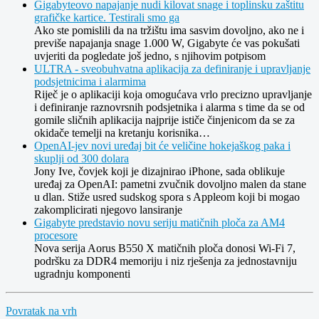
Gigabyteovo napajanje nudi kilovat snage i toplinsku zaštitu
grafičke kartice. Testirali smo ga
Ako ste pomislili da na tržištu ima sasvim dovoljno, ako ne i
previše napajanja snage 1.000 W, Gigabyte će vas pokušati
uvjeriti da pogledate još jedno, s njihovim potpisom
ULTRA - sveobuhvatna aplikacija za definiranje i upravljanje
podsjetnicima i alarmima
Riječ je o aplikaciji koja omogućava vrlo precizno upravljanje
i definiranje raznovrsnih podsjetnika i alarma s time da se od
gomile sličnih aplikacija najprije ističe činjenicom da se za
okidače temelji na kretanju korisnika…
OpenAI-jev novi uređaj bit će veličine hokejaškog paka i
skuplji od 300 dolara
Jony Ive, čovjek koji je dizajnirao iPhone, sada oblikuje
uređaj za OpenAI: pametni zvučnik dovoljno malen da stane
u dlan. Stiže usred sudskog spora s Appleom koji bi mogao
zakomplicirati njegovo lansiranje
Gigabyte predstavio novu seriju matičnih ploča za AM4
procesore
Nova serija Aorus B550 X matičnih ploča donosi Wi-Fi 7,
podršku za DDR4 memoriju i niz rješenja za jednostavniju
ugradnju komponenti
Povratak na vrh