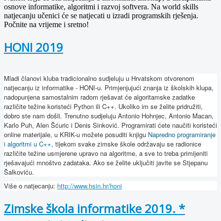
osnove informatike, algoritmi i razvoj softvera. Na world skills
natjecanju učenici će se natjecati u izradi programskih rješenja.
Počnite na vrijeme i sretno!
HONI 2019
Mladi članovi kluba tradicionalno sudjeluju u Hrvatskom otvorenom
natjecanju iz informatike - HONI-u. Primjenjujući znanja iz školskih klupa,
nadopunjena samostalnim radom rješavat će algoritamske zadatke
različite težine koristeći Python ili C++. Ukoliko im se želite pridružiti,
dobro ste nam došli. Trenutno sudjeluju Antonio Hohnjec, Antonio Macan,
Karlo Puh, Alen Šćuric i Denis Sinković. Programirati ćete naučiti koristeći
online materijale, u KRIK-u možete posuditi knjigu
Napredno programiranje
i algoritmi u C++
, tijekom svake zimske škole održavaju se radionice
različite težine usmjerene upravo na algoritme, a sve to treba primijeniti
rješavajući mnoštvo zadataka. Ako se želite uključiti javite se Stjepanu
Šalkoviću.
Više o natjecanju:
http://www.hsin.hr/honi
Zimske škola informatike 2019. *