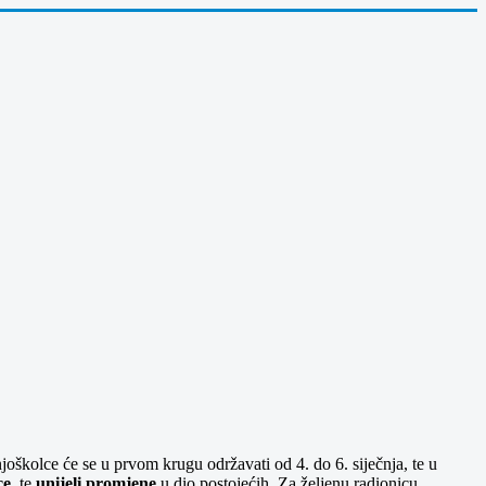
oškolce će se u prvom krugu održavati od 4. do 6. siječnja, te u
ce
, te
unijeli promjene
u dio postojećih. Za željenu radionicu