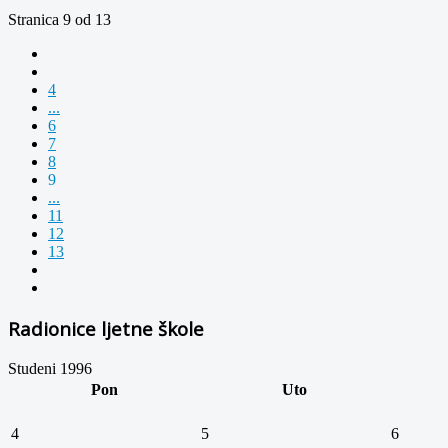
Stranica 9 od 13
4
...
6
7
8
9
...
11
12
13
Radionice ljetne škole
Studeni 1996
Pon
Uto
4
5
6