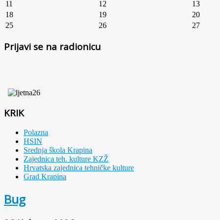
11
12
13
18
19
20
25
26
27
Prijavi se na radionicu
KRIK
Polazna
HSIN
Srednja škola Krapina
Zajednica teh. kulture KZŽ
Hrvatska zajednica tehničke kulture
Grad Krapina
Bug