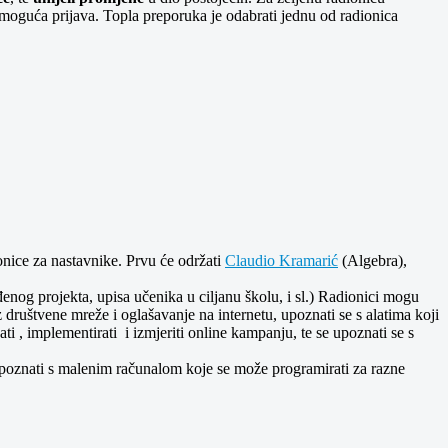
i moguća prijava. Topla preporuka je odabrati jednu od radionica
ionice za nastavnike. Prvu će održati
Claudio Kramarić
(Algebra),
nog projekta, upisa učenika u ciljanu školu, i sl.) Radionici mogu
z društvene mreže i oglašavanje na internetu, upoznati se s alatima koji
ati , implementirati i izmjeriti online kampanju, te se upoznati se s
upoznati s malenim računalom koje se može programirati za razne