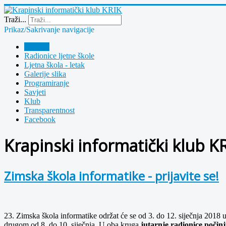
Year
Month
Year
Month
Traži...
Prikaz/Sakrivanje navigacije
Polazna
Radionice ljetne škole
Ljetna škola - letak
Galerije slika
Programiranje
Savjeti
Klub
Transparentnost
Facebook
Krapinski informatički klub K
Zimska škola informatike - prijavite se!
23. Zimska škola informatike održat će se od 3. do 12. siječnja 2018 
drugom od 8. do 10. siječnja. U oba kruga
jutarnje radionice počinj