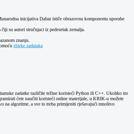
 Međunarodna inicijativa Dabar ističe obrazovnu komponentu uporabe
iji su autori stručnjaci iz pedesetak zemalja.
okazanom znanju.
 pomoću
zbirke zadataka
amske zadatke različite težine koristeći Python ili C++. Ukoliko im
gramirati ćete naučiti koristeći online materijale, u KRIK-u možete
o na algoritme, a sve to treba primijeniti rješavajući mnoštvo