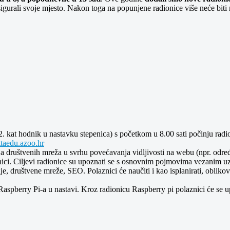
 osigurali svoje mjesto. Nakon toga na popunjene radionice više neće bit
- 2. kat hodnik u nastavku stepenica) s početkom u 8.00 sati počinju rad
ttaedu.azoo.hr
 društvenih mreža u svrhu povećavanja vidljivosti na webu (npr. određe
radnici. Ciljevi radionice su upoznati se s osnovnim pojmovima vezanim u
je, društvene mreže, SEO. Polaznici će naučiti i kao isplanirati, oblikov
Raspberry Pi-a u nastavi. Kroz radionicu Raspberry pi polaznici će se 