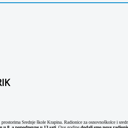
RIK
u prostorima Srednje škole Krapina. Radionice za osnovnoškolce i srednj
u u 8, a popodnevne u 13 sati
. Ove godine
dodali smo nove radioni