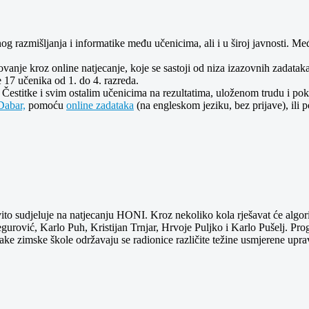
lnog razmišljanja i informatike među učenicima, ali i u široj javnosti.
anje kroz online natjecanje, koje se sastoji od niza izazovnih zadataka č
e 17 učenika od 1. do 4. razreda.
. Čestitke i svim ostalim učenicima na rezultatima, uloženom trudu i p
abar,
pomoću
online zadataka
(na engleskom jeziku, bez prijave), ili
o sudjeluje na natjecanju HONI. Kroz nekoliko kola rješavat će algorit
egurović, Karlo Puh, Kristijan Trnjar, Hrvoje Puljko i Karlo Pušelj. Pro
vake zimske škole održavaju se radionice različite težine usmjerene uprav