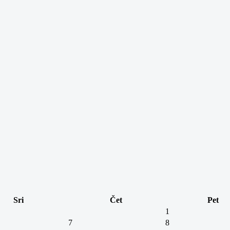
Sri
Čet
Pet
1
7
8