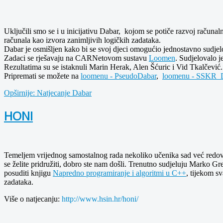
Uključili smo se i u inicijativu Dabar, kojom se potiče razvoj računa
računala kao izvora zanimljivih logičkih zadataka.
Dabar je osmišljen kako bi se svoj djeci omogućio jednostavno sudjelov
Zadaci se rješavaju na CARNetovom sustavu
Loomen
. Sudjelovalo j
Rezultatima su se istaknuli Marin Herak, Alen Šćuric i Vid Tkalčević
Pripremati se možete na
loomenu - PseudoDabar
,
loomenu - SSKR_D
Opširnije: Natjecanje Dabar
HONI
Temeljem vrijednog samostalnog rada nekoliko učenika sad već redovit
se želite pridružiti, dobro ste nam došli. Trenutno sudjeluju Marko Gr
posuditi knjigu
Napredno programiranje i algoritmi u C++
, tijekom s
zadataka.
Više o natjecanju:
http://www.hsin.hr/honi/