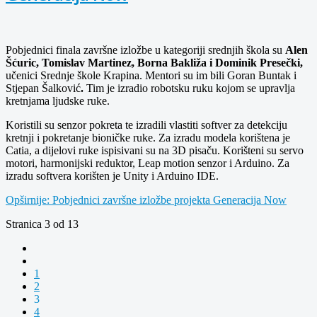
Pobjednici finala završne izložbe
u kategoriji srednjih škola su
Alen
Šćuric, Tomislav Martinez, Borna Bakliža i Dominik Presečki,
učenici Srednje škole Krapina. Mentori su im bili Goran Buntak i
Stjepan Šalković
.
Tim je izradio robotsku ruku kojom se upravlja
kretnjama ljudske ruke.
Koristili su senzor pokreta te izradili vlastiti softver za detekciju
kretnji i pokretanje bioničke ruke. Za izradu modela korištena je
Catia, a dijelovi ruke ispisivani su na 3D pisaču. Korišteni su servo
motori, harmonijski reduktor, Leap motion senzor i Arduino. Za
izradu softvera korišten je Unity i Arduino IDE.
Opširnije: Pobjednici završne izložbe projekta Generacija Now
Stranica 3 od 13
1
2
3
4