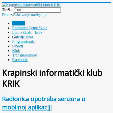
Year
Month
Year
Month
Traži...
Prikaz/Sakrivanje navigacije
Polazna
Radionice ljetne škole
Ljetna škola - letak
Galerije slika
Programiranje
Savjeti
Klub
Transparentnost
Facebook
Krapinski informatički klub
KRIK
Radionica upotreba senzora u
mobilnoj aplikaciji