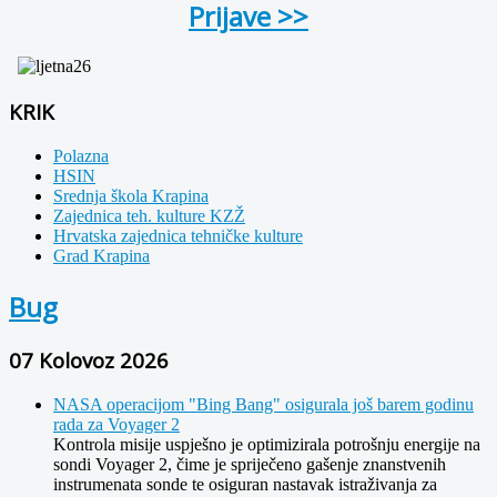
Prijave >>
KRIK
Polazna
HSIN
Srednja škola Krapina
Zajednica teh. kulture KZŽ
Hrvatska zajednica tehničke kulture
Grad Krapina
Bug
07 Kolovoz 2026
NASA operacijom "Bing Bang" osigurala još barem godinu
rada za Voyager 2
Kontrola misije uspješno je optimizirala potrošnju energije na
sondi Voyager 2, čime je spriječeno gašenje znanstvenih
instrumenata sonde te osiguran nastavak istraživanja za