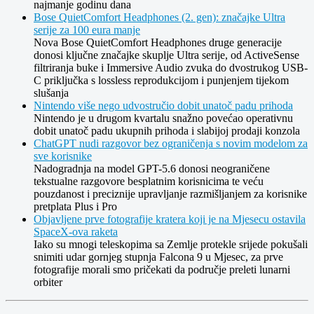
najmanje godinu dana
Bose QuietComfort Headphones (2. gen): značajke Ultra
serije za 100 eura manje
Nova Bose QuietComfort Headphones druge generacije
donosi ključne značajke skuplje Ultra serije, od ActiveSense
filtriranja buke i Immersive Audio zvuka do dvostrukog USB-
C priključka s lossless reprodukcijom i punjenjem tijekom
slušanja
Nintendo više nego udvostručio dobit unatoč padu prihoda
Nintendo je u drugom kvartalu snažno povećao operativnu
dobit unatoč padu ukupnih prihoda i slabijoj prodaji konzola
ChatGPT nudi razgovor bez ograničenja s novim modelom za
sve korisnike
Nadogradnja na model GPT-5.6 donosi neograničene
tekstualne razgovore besplatnim korisnicima te veću
pouzdanost i preciznije upravljanje razmišljanjem za korisnike
pretplata Plus i Pro
Objavljene prve fotografije kratera koji je na Mjesecu ostavila
SpaceX-ova raketa
Iako su mnogi teleskopima sa Zemlje protekle srijede pokušali
snimiti udar gornjeg stupnja Falcona 9 u Mjesec, za prve
fotografije morali smo pričekati da područje preleti lunarni
orbiter