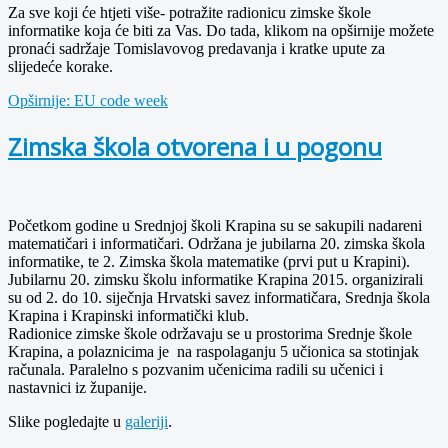
Za sve koji će htjeti više- potražite radionicu zimske škole
informatike koja će biti za Vas. Do tada, klikom na opširnije možete
pronaći sadržaje Tomislavovog predavanja i kratke upute za
slijedeće korake.
Opširnije: EU code week
Zimska škola otvorena i u pogonu
Početkom godine u Srednjoj školi Krapina su se sakupili nadareni
matematičari i informatičari. Održana je jubilarna 20. zimska škola
informatike, te 2. Zimska škola matematike (prvi put u Krapini).
Jubilarnu 20. zimsku školu informatike Krapina 2015. organizirali
su od 2. do 10. siječnja Hrvatski savez informatičara, Srednja škola
Krapina i Krapinski informatički klub.
Radionice zimske škole održavaju se u prostorima Srednje škole
Krapina, a polaznicima je na raspolaganju 5 učionica sa stotinjak
računala. Paralelno s pozvanim učenicima radili su učenici i
nastavnici iz županije.
Slike pogledajte u
galeriji
.