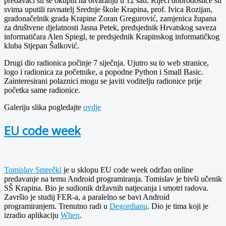
predavači su se okupili na otvaranju u 12 sati. Riječi dobrodošlice su
svima uputili ravnatelj Srednje škole Krapina, prof. Ivica Rozijan,
gradonačelnik grada Krapine Zoran Gregurović, zamjenica župana
za društvene djelatnosti Jasna Petek, predsjednik Hrvatskog saveza
informatičara Alen Spiegl, te predsjednik Krapinskog informatičkog
kluba Stjepan Šalković.
Drugi dio radionica počinje 7 siječnja. Ujutro su to web stranice,
logo i radionica za početnike, a popodne Python i Small Basic.
Zainteresirani polaznici mogu se javiti voditelju radionice prije
početka same radionice.
Galeriju slika pogledajte
ovdje
EU code week
Tomislav Smrečki
je u sklopu EU code week održao online
predavanje na temu Android programiranja. Tomislav je bivši učenik
SŠ Krapina. Bio je sudionik državnih natjecanja i smotri radova.
Završio je studij FER-a, a paralelno se bavi Android
programiranjem. Trenutno radi u
Degordianu
. Dio je tima koji je
izradio aplikaciju
When
.