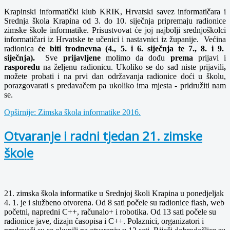
Krapinski informatički klub KRIK, Hrvatski savez informatičara i
Srednja škola Krapina od 3. do 10. siječnja pripremaju radionice
zimske škole informatike. Prisustvovat će joj najbolji srednjoškolci
informatičari iz Hrvatske te učenici i nastavnici iz županije. Većina
radionica
će biti trodnevna (4., 5. i 6. siječnja te 7., 8. i 9.
siječnja).
Sve
prijavljene
molimo da dođu
prema
prijavi i
rasporedu
na željenu radionicu. Ukoliko se do sad niste prijavili
,
možete probati i na prvi dan održavanja radionice doći u školu,
porazgovarati s predavačem pa ukoliko ima mjesta - pridružiti nam
se.
Opširnije: Zimska škola informatike 2016.
Otvaranje i radni tjedan 21. zimske
škole
21. zimska škola informatike u Srednjoj školi Krapina u ponedjeljak
4. 1. je i službeno otvorena. Od 8 sati počele su radionice flash, web
početni, napredni C++, računalo+ i robotika. Od 13 sati počele su
radionice jave, dizajn časopisa i C++. Polaznici, organizatori i