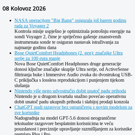
08 Kolovoz 2026
NASA operacijom "Big Bang" osigurala još barem godinu
rada za Voyager 2
Kontrola misije uspješno je optimizirala potrošnju energije na
sondi Voyager 2, čime je spriječeno gašenje znanstvenih
instrumenata sonde te osiguran nastavak istraživanja za
najmanje godinu dana
Bose QuietComfort Headphones (2. gen): značajke Ultra
serije za 100 eura manje
Nova Bose QuietComfort Headphones druge generacije
donosi ključne značajke skuplje Ultra serije, od ActiveSense
filtriranja buke i Immersive Audio zvuka do dvostrukog USB-
C priključka s lossless reprodukcijom i punjenjem tijekom
slušanja
Nintendo više nego udvostručio dobit unatoč padu prihoda
Nintendo je u drugom kvartalu snažno povećao operativnu
dobit unatoč padu ukupnih prihoda i slabijoj prodaji konzola
ChatGPT nudi razgovor bez ograničenja s novim modelom za
sve korisnike
Nadogradnja na model GPT-5.6 donosi neograničene
tekstualne razgovore besplatnim korisnicima te veću
pouzdanost i preciznije upravljanje razmišljanjem za korisnike
pretplata Plus i Pro