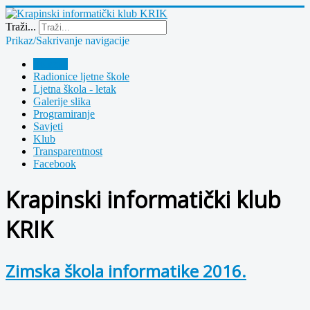
Year
Month
Year
Month
Traži...
Prikaz/Sakrivanje navigacije
Polazna
Radionice ljetne škole
Ljetna škola - letak
Galerije slika
Programiranje
Savjeti
Klub
Transparentnost
Facebook
Krapinski informatički klub
KRIK
Zimska škola informatike 2016.