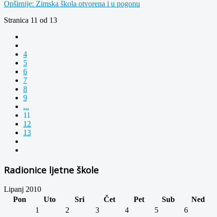
Opširnije: Zimska škola otvorena i u pogonu
Stranica 11 od 13
4
5
6
7
8
9
...
11
12
13
Radionice ljetne škole
Lipanj 2010
Pon
Uto
Sri
Čet
Pet
Sub
Ned
1
2
3
4
5
6