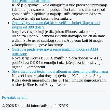
podsjetnicima i alarmima
Riječ je o aplikaciji koja omogućava vrlo precizno upravljanje
i definiranje raznovrsnih podsjetnika i alarma s time da se od
gomile sličnih aplikacija najprije ističe činjenicom da se za
okidače temelji na kretanju korisnika…
OpenAI-jev novi uređaj bit će veličine hokejaškog paka i
skuplji od 300 dolara
Jony Ive, čovjek koji je dizajnirao iPhone, sada oblikuje
uređaj za OpenAI: pametni zvučnik dovoljno malen da stane
u dlan. Stiže usred sudskog spora s Appleom koji bi mogao
zakomplicirati njegovo lansiranje
Gigabyte predstavio novu seriju matičnih ploča za AM4
procesore
Nova serija Aorus B550 X matičnih ploča donosi Wi-Fi 7,
podršku za DDR4 memoriju i niz rješenja za jednostavniju
ugradnju komponenti
Što slušati idući tjedan: novi albumi na streaming platformama
Najveći komercijalni događaj tjedna je K-Pop grupa Stray
Kids i deseti mini-album This & That. Kritički najiščekivaniji
naslov je Blue Island Ravyn Lenae
Povratak na vrh
© 2026 Krapinski informatički klub KRIK