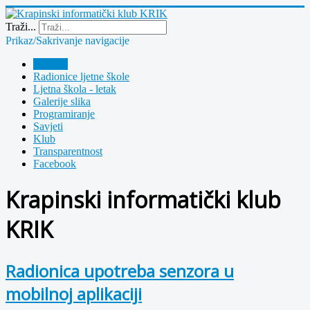
Year
Month
Year
Month
Traži...
Prikaz/Sakrivanje navigacije
Polazna
Radionice ljetne škole
Ljetna škola - letak
Galerije slika
Programiranje
Savjeti
Klub
Transparentnost
Facebook
Krapinski informatički klub
KRIK
Radionica upotreba senzora u
mobilnoj aplikaciji