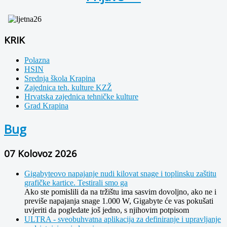
KRIK
Polazna
HSIN
Srednja škola Krapina
Zajednica teh. kulture KZŽ
Hrvatska zajednica tehničke kulture
Grad Krapina
Bug
07 Kolovoz 2026
Gigabyteovo napajanje nudi kilovat snage i toplinsku zaštitu
grafičke kartice. Testirali smo ga
Ako ste pomislili da na tržištu ima sasvim dovoljno, ako ne i
previše napajanja snage 1.000 W, Gigabyte će vas pokušati
uvjeriti da pogledate još jedno, s njihovim potpisom
ULTRA - sveobuhvatna aplikacija za definiranje i upravljanje