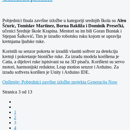
Pobjednici finala završne izložbe
u kategoriji srednjih škola su
Alen
Šćuric, Tomislav Martinez, Borna Bakliža i Dominik Presečki,
učenici Srednje škole Krapina. Mentori su im bili Goran Buntak i
Stjepan Šalković
.
Tim je izradio robotsku ruku kojom se upravlja
kretnjama ljudske ruke.
Koristili su senzor pokreta te izradili vlastiti softver za detekciju
kretnji i pokretanje bioničke ruke. Za izradu modela korištena je
Catia, a dijelovi ruke ispisivani su na 3D pisaču. Korišteni su servo
motori, harmonijski reduktor, Leap motion senzor i Arduino. Za
izradu softvera korišten je Unity i Arduino IDE.
Opširnije: Pobjednici završne izložbe projekta Generacija Now
Stranica 3 od 13
1
2
3
4