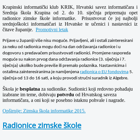
Krapinski informatički klub KRIK, Hrvatski savez informatičara i
Srednja škola Krapina od 2. do 10. siječnja pripremaju opet
radionice zimske škole informatike. Prisustvovat će joj najbolji
srednjoškolci informatičari iz Hrvatske te učenici i nastavnici iz
čitave županije.
Promotivni letak
Prijave u županiji više nisu moguće. Prijavljeni, ali i ostali zainteresirani
za neku od radionica mogu doći na dan održavanja radionice i u
dogovoru s predavačem prisustvovati radionici. Promjene rasporeda
moguće su nakon prvog dana održavanja radionice (3. siječnja i 7.
siječnja) ukoliko bude previše ili premalo polaznika. Nastavnicima i
ostalima zainteresiranima je namijenjena
radionica o EU fondovima
5.
siječnja od 13 do 16 sati, a koju provodi stručni suradnik iz Algebre.
Škola je
besplatna
za sudionike. Sudionici koji redovno pohađaju
izabrane im teme, dobivaju
potvrdu
od Hrvatskog saveza
informatičara, a oni koji se posebno istaknu pohvale i nagrade.
Opširnije: Zimska škola informatike 2015.
Radionice zimske škole