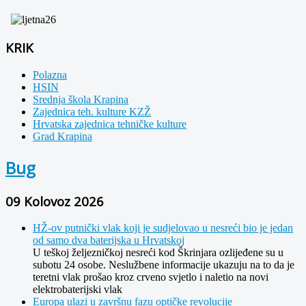
KRIK
Polazna
HSIN
Srednja škola Krapina
Zajednica teh. kulture KZŽ
Hrvatska zajednica tehničke kulture
Grad Krapina
Bug
09 Kolovoz 2026
HŽ-ov putnički vlak koji je sudjelovao u nesreći bio je jedan
od samo dva baterijska u Hrvatskoj
U teškoj željezničkoj nesreći kod Škrinjara ozlijeđene su u
subotu 24 osobe. Neslužbene informacije ukazuju na to da je
teretni vlak prošao kroz crveno svjetlo i naletio na novi
elektrobaterijski vlak
Europa ulazi u završnu fazu optičke revolucije