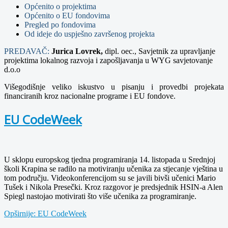
Općenito o projektima
Općenito o EU fondovima
Pregled po fondovima
Od ideje do uspješno završenog projekta
PREDAVAČ:
Jurica Lovrek,
dipl. oec., Savjetnik za upravljanje
projektima lokalnog razvoja i zapošljavanja u WYG
savjetovanje
d.o.o
Višegodišnje veliko iskustvo u
pisanju i provedbi projekata
financiranih kroz nacionalne programe i EU fondove.
EU CodeWeek
U sklopu europskog tjedna programiranja 14. listopada u Srednjoj
školi Krapina se radilo na motiviranju učenika za stjecanje vještina u
tom području. Videokonferencijom su se javili bivši učenici Mario
Tušek i Nikola Presečki. Kroz razgovor je predsjednik HSIN-a Alen
Spiegl nastojao motivirati što više učenika za programiranje.
Opširnije: EU CodeWeek