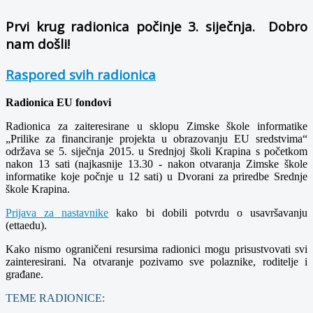
Prvi krug radionica počinje 3. siječnja. Dobro
nam došli!
Raspored svih radionica
Radionica EU fondovi
Radionica za zaiteresirane u sklopu Zimske škole informatike
„Prilike za financiranje projekta u obrazovanju EU sredstvima“
održava se 5. siječnja 2015. u Srednjoj školi Krapina s početkom
nakon 13 sati (najkasnije 13.30 - nakon otvaranja Zimske škole
informatike koje počnje u 12 sati) u Dvorani za priredbe Srednje
škole Krapina.
Prijava za nastavnike
kako bi dobili potvrdu o usavršavanju
(ettaedu).
Kako nismo ograničeni resursima radionici mogu prisustvovati svi
zainteresirani. Na otvaranje pozivamo sve polaznike, roditelje i
građane.
TEME RADIONICE: