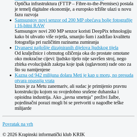
Optička infrastruktura (FTTP – Fibre-to-the-Premises) postala
je temelj digitalne ekonomije, a europsko tržište ulazi u novu
fazu razvoja
Samsungov novi senzor od 200 MP obećava bolje fotografije
i 16-bitni RAW
Samsungov novi 200 MP senzor koristi DeepPix tehnologiju
kako bi uhvatio više svjetla, smanjio šum i zadržao kvalitetu
fotografija pri različitim razinama zumiranja
Dvanaest najlošije dizajniranih dijelova ljudskog tijela
Od kralježnice i obrnutog ožičenja oka do prostate omotane
oko mokraćne cijevi: ljudsko tijelo nije savršen stroj, nego
zbirka evolucijskih zakrpa koje ipak (uglavnom) rade ono za
što su namijenjene
Kazna od 942 milijuna dolara Meti je kap u moru, no presuda
otvara opasnija vrata
Iznos je za Metu zanemariv, ali sudac je primijenio pravnu
konstrukciju kojom su svojedobno srušene duhanska i
opioidna industrija. Ako „javna smetnja" preživi žalbe,
pojedinačni porazi mogli bi se pretvoriti u nagodbe teške
milijarde
Povratak na vrh
© 2026 Krapinski informatički klub KRIK