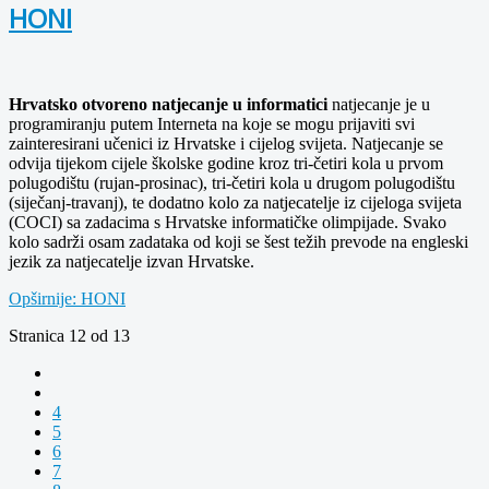
HONI
Hrvatsko otvoreno natjecanje u informatici
natjecanje je u
programiranju putem Interneta na koje se mogu prijaviti svi
zainteresirani učenici iz Hrvatske i cijelog svijeta. Natjecanje se
odvija tijekom cijele školske godine kroz tri-četiri kola u prvom
polugodištu (rujan-prosinac), tri-četiri kola u drugom polugodištu
(siječanj-travanj), te dodatno kolo za natjecatelje iz cijeloga svijeta
(COCI) sa zadacima s Hrvatske informatičke olimpijade. Svako
kolo sadrži osam zadataka od koji se šest težih prevode na engleski
jezik za natjecatelje izvan Hrvatske.
Opširnije: HONI
Stranica 12 od 13
4
5
6
7