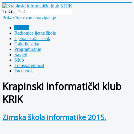
Year
Month
Year
Month
Traži...
Prikaz/Sakrivanje navigacije
Polazna
Radionice ljetne škole
Ljetna škola - letak
Galerije slika
Programiranje
Savjeti
Klub
Transparentnost
Facebook
Krapinski informatički klub
KRIK
Zimska škola informatike 2015.