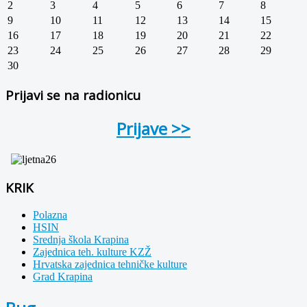
2
3
4
5
6
7
8
9
10
11
12
13
14
15
16
17
18
19
20
21
22
23
24
25
26
27
28
29
30
Prijavi se na radionicu
Prijave >>
KRIK
Polazna
HSIN
Srednja škola Krapina
Zajednica teh. kulture KZŽ
Hrvatska zajednica tehničke kulture
Grad Krapina