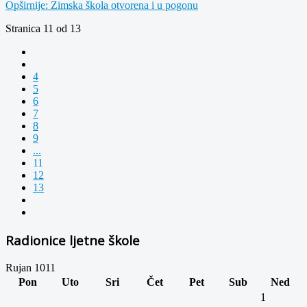
Opširnije: Zimska škola otvorena i u pogonu
Stranica 11 od 13
4
5
6
7
8
9
...
11
12
13
Radionice ljetne škole
Rujan 1011
Pon
Uto
Sri
Čet
Pet
Sub
Ned
1