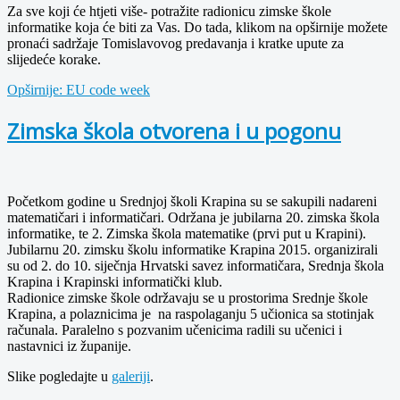
Za sve koji će htjeti više- potražite radionicu zimske škole
informatike koja će biti za Vas. Do tada, klikom na opširnije možete
pronaći sadržaje Tomislavovog predavanja i kratke upute za
slijedeće korake.
Opširnije: EU code week
Zimska škola otvorena i u pogonu
Početkom godine u Srednjoj školi Krapina su se sakupili nadareni
matematičari i informatičari. Održana je jubilarna 20. zimska škola
informatike, te 2. Zimska škola matematike (prvi put u Krapini).
Jubilarnu 20. zimsku školu informatike Krapina 2015. organizirali
su od 2. do 10. siječnja Hrvatski savez informatičara, Srednja škola
Krapina i Krapinski informatički klub.
Radionice zimske škole održavaju se u prostorima Srednje škole
Krapina, a polaznicima je na raspolaganju 5 učionica sa stotinjak
računala. Paralelno s pozvanim učenicima radili su učenici i
nastavnici iz županije.
Slike pogledajte u
galeriji
.