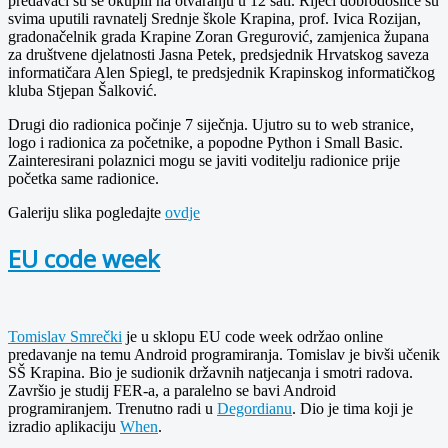
predavači su se okupili na otvaranju u 12 sati. Riječi dobrodošlice su
svima uputili ravnatelj Srednje škole Krapina, prof. Ivica Rozijan,
gradonačelnik grada Krapine Zoran Gregurović, zamjenica župana
za društvene djelatnosti Jasna Petek, predsjednik Hrvatskog saveza
informatičara Alen Spiegl, te predsjednik Krapinskog informatičkog
kluba Stjepan Šalković.
Drugi dio radionica počinje 7 siječnja. Ujutro su to web stranice,
logo i radionica za početnike, a popodne Python i Small Basic.
Zainteresirani polaznici mogu se javiti voditelju radionice prije
početka same radionice.
Galeriju slika pogledajte
ovdje
EU code week
Tomislav Smrečki
je u sklopu EU code week održao online
predavanje na temu Android programiranja. Tomislav je bivši učenik
SŠ Krapina. Bio je sudionik državnih natjecanja i smotri radova.
Završio je studij FER-a, a paralelno se bavi Android
programiranjem. Trenutno radi u
Degordianu
. Dio je tima koji je
izradio aplikaciju
When
.