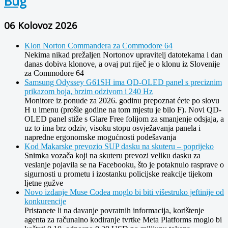
Bug
06 Kolovoz 2026
Klon Norton Commandera za Commodore 64
Nekima nikad prežaljen Nortonov upravitelj datotekama i dan
danas dobiva klonove, a ovaj put riječ je o klonu iz Slovenije
za Commodore 64
Samsung Odyssey G61SH ima QD-OLED panel s preciznim
prikazom boja, brzim odzivom i 240 Hz
Monitore iz ponude za 2026. godinu prepoznat ćete po slovu
H u imenu (prošle godine na tom mjestu je bilo F). Novi QD-
OLED panel stiže s Glare Free folijom za smanjenje odsjaja, a
uz to ima brz odziv, visoku stopu osvježavanja panela i
napredne ergonomske mogućnosti podešavanja
Kod Makarske prevozio SUP dasku na skuteru – poprijeko
Snimka vozača koji na skuteru prevozi veliku dasku za
veslanje pojavila se na Facebooku, što je potaknulo rasprave o
sigurnosti u prometu i izostanku policijske reakcije tijekom
ljetne gužve
Novo izdanje Muse Codea moglo bi biti višestruko jeftinije od
konkurencije
Pristanete li na davanje povratnih informacija, korištenje
agenta za računalno kodiranje tvrtke Meta Platforms moglo bi