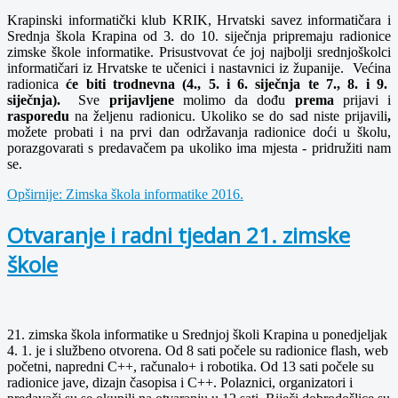
Krapinski informatički klub KRIK, Hrvatski savez informatičara i
Srednja škola Krapina od 3. do 10. siječnja pripremaju radionice
zimske škole informatike. Prisustvovat će joj najbolji srednjoškolci
informatičari iz Hrvatske te učenici i nastavnici iz županije. Većina
radionica
će biti trodnevna (4., 5. i 6. siječnja te 7., 8. i 9.
siječnja).
Sve
prijavljene
molimo da dođu
prema
prijavi i
rasporedu
na željenu radionicu. Ukoliko se do sad niste prijavili
,
možete probati i na prvi dan održavanja radionice doći u školu,
porazgovarati s predavačem pa ukoliko ima mjesta - pridružiti nam
se.
Opširnije: Zimska škola informatike 2016.
Otvaranje i radni tjedan 21. zimske
škole
21. zimska škola informatike u Srednjoj školi Krapina u ponedjeljak
4. 1. je i službeno otvorena. Od 8 sati počele su radionice flash, web
početni, napredni C++, računalo+ i robotika. Od 13 sati počele su
radionice jave, dizajn časopisa i C++. Polaznici, organizatori i