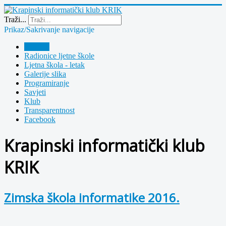
Year
Month
Year
Month
Traži...
Prikaz/Sakrivanje navigacije
Polazna
Radionice ljetne škole
Ljetna škola - letak
Galerije slika
Programiranje
Savjeti
Klub
Transparentnost
Facebook
Krapinski informatički klub
KRIK
Zimska škola informatike 2016.