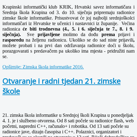
Krapinski informatički klub KRIK, Hrvatski savez informatičara i
Srednja škola Krapina od 3. do 10. siječnja pripremaju radionice
zimske škole informatike. Prisustvovat će joj najbolji srednjoškolci
informatičari iz Hrvatske te učenici i nastavnici iz županije. Većina
radionica
će biti trodnevna (4., 5. i 6. siječnja te 7., 8. i 9.
siječnja).
Sve
prijavljene
molimo da dođu
prema
prijavi i
rasporedu
na željenu radionicu. Ukoliko se do sad niste prijavili
,
možete probati i na prvi dan održavanja radionice doći u školu,
porazgovarati s predavačem pa ukoliko ima mjesta - pridružiti nam
se.
Opširnije: Zimska škola informatike 2016.
Otvaranje i radni tjedan 21. zimske
škole
21. zimska škola informatike u Srednjoj školi Krapina u ponedjeljak
4. 1. je i službeno otvorena. Od 8 sati počele su radionice flash, web
početni, napredni C++, računalo+ i robotika. Od 13 sati počele su
radionice jave, dizajn časopisa i C++. Polaznici, organizatori i