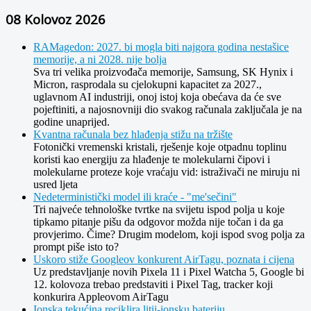
08 Kolovoz 2026
RAMagedon: 2027. bi mogla biti najgora godina nestašice
memorije, a ni 2028. nije bolja
Sva tri velika proizvođača memorije, Samsung, SK Hynix i
Micron, rasprodala su cjelokupni kapacitet za 2027.,
uglavnom AI industriji, onoj istoj koja obećava da će sve
pojeftiniti, a najosnovniji dio svakog računala zaključala je na
godine unaprijed.
Kvantna računala bez hlađenja stižu na tržište
Fotonički vremenski kristali, rješenje koje otpadnu toplinu
koristi kao energiju za hlađenje te molekularni čipovi i
molekularne proteze koje vraćaju vid: istraživači ne miruju ni
usred ljeta
Nedeterministički model ili kraće - "me'sečini"
Tri najveće tehnološke tvrtke na svijetu ispod polja u koje
tipkamo pitanje pišu da odgovor možda nije točan i da ga
provjerimo. Čime? Drugim modelom, koji ispod svog polja za
prompt piše isto to?
Uskoro stiže Googleov konkurent AirTagu, poznata i cijena
Uz predstavljanje novih Pixela 11 i Pixel Watcha 5, Google bi
12. kolovoza trebao predstaviti i Pixel Tag, tracker koji
konkurira Appleovom AirTagu
Ionska tekućina reciklira litij-ionsku bateriju