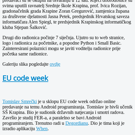
predavači su se okupili na otvaranju u 12 sati. Riječi dobrodošlice su
svima uputili ravnatelj Srednje škole Krapina, prof. Ivica Rozijan,
gradonačelnik grada Krapine Zoran Gregurović, zamjenica župana
za društvene djelatnosti Jasna Petek, predsjednik Hrvatskog saveza
informatičara Alen Spiegl, te predsjednik Krapinskog informatičkog
kluba Stjepan Šalković.
Drugi dio radionica počinje 7 siječnja. Ujutro su to web stranice,
logo i radionica za početnike, a popodne Python i Small Basic.
Zainteresirani polaznici mogu se javiti voditelju radionice prije
početka same radionice.
Galeriju slika pogledajte
ovdje
EU code week
Tomislav Smrečki
je u sklopu EU code week održao online
predavanje na temu Android programiranja. Tomislav je bivši učenik
SŠ Krapina. Bio je sudionik državnih natjecanja i smotri radova.
Završio je studij FER-a, a paralelno se bavi Android
programiranjem. Trenutno radi u
Degordianu
. Dio je tima koji je
izradio aplikaciju
When
.