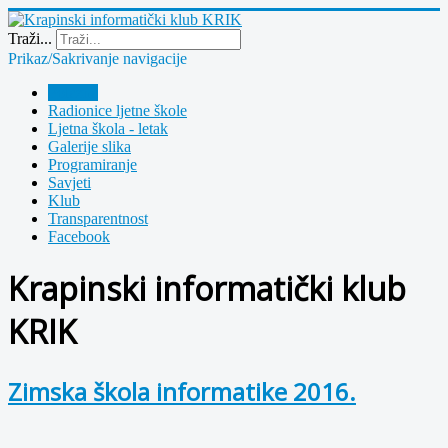
Year
Month
Year
Month
Traži...
Prikaz/Sakrivanje navigacije
Polazna
Radionice ljetne škole
Ljetna škola - letak
Galerije slika
Programiranje
Savjeti
Klub
Transparentnost
Facebook
Krapinski informatički klub
KRIK
Zimska škola informatike 2016.