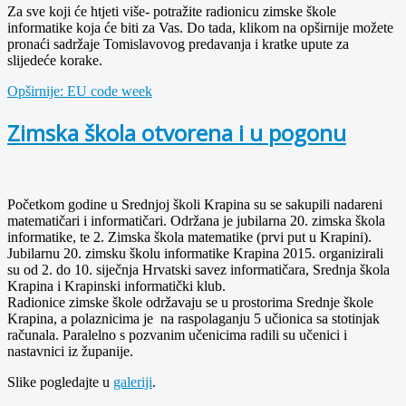
Za sve koji će htjeti više- potražite radionicu zimske škole
informatike koja će biti za Vas. Do tada, klikom na opširnije možete
pronaći sadržaje Tomislavovog predavanja i kratke upute za
slijedeće korake.
Opširnije: EU code week
Zimska škola otvorena i u pogonu
Početkom godine u Srednjoj školi Krapina su se sakupili nadareni
matematičari i informatičari. Održana je jubilarna 20. zimska škola
informatike, te 2. Zimska škola matematike (prvi put u Krapini).
Jubilarnu 20. zimsku školu informatike Krapina 2015. organizirali
su od 2. do 10. siječnja Hrvatski savez informatičara, Srednja škola
Krapina i Krapinski informatički klub.
Radionice zimske škole održavaju se u prostorima Srednje škole
Krapina, a polaznicima je na raspolaganju 5 učionica sa stotinjak
računala. Paralelno s pozvanim učenicima radili su učenici i
nastavnici iz županije.
Slike pogledajte u
galeriji
.