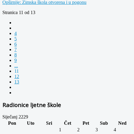
Opširnije: Zimska škola otvorena i u pogonu
Stranica 11 od 13
4
5
6
7
8
9
...
11
12
13
Radionice ljetne škole
Siječanj 2229
Pon
Uto
Sri
Čet
Pet
Sub
Ned
1
2
3
4