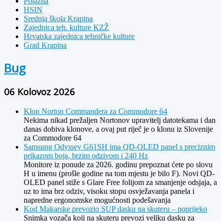
Polazna
HSIN
Srednja škola Krapina
Zajednica teh. kulture KZŽ
Hrvatska zajednica tehničke kulture
Grad Krapina
Bug
06 Kolovoz 2026
Klon Norton Commandera za Commodore 64
Nekima nikad prežaljen Nortonov upravitelj datotekama i dan
danas dobiva klonove, a ovaj put riječ je o klonu iz Slovenije
za Commodore 64
Samsung Odyssey G61SH ima QD-OLED panel s preciznim
prikazom boja, brzim odzivom i 240 Hz
Monitore iz ponude za 2026. godinu prepoznat ćete po slovu
H u imenu (prošle godine na tom mjestu je bilo F). Novi QD-
OLED panel stiže s Glare Free folijom za smanjenje odsjaja, a
uz to ima brz odziv, visoku stopu osvježavanja panela i
napredne ergonomske mogućnosti podešavanja
Kod Makarske prevozio SUP dasku na skuteru – poprijeko
Snimka vozača koji na skuteru prevozi veliku dasku za