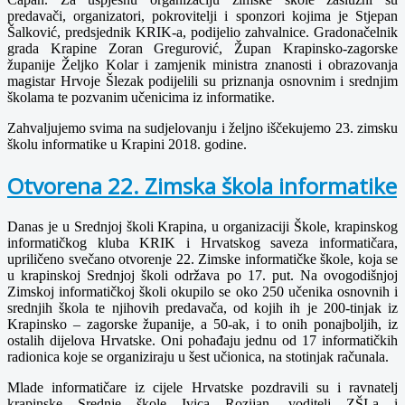
predavači, organizatori, pokrovitelji i sponzori kojima je Stjepan
Šalković, predsjednik KRIK-a, podijelio zahvalnice. Gradonačelnik
grada Krapine Zoran Gregurović, Župan Krapinsko-zagorske
županije Željko Kolar i zamjenik ministra znanosti i obrazovanja
magistar Hrvoje Šlezak podijelili su priznanja osnovnim i srednjim
školama te pozvanim učenicima iz informatike.
Zahvaljujemo svima na sudjelovanju i željno iščekujemo 23. zimsku
školu informatike u Krapini 2018. godine.
Otvorena 22. Zimska škola informatike
Danas je u Srednjoj školi Krapina, u organizaciji Škole, krapinskog
informatičkog kluba KRIK i Hrvatskog saveza informatičara,
upriličeno svečano otvorenje 22. Zimske informatičke škole, koja se
u krapinskoj Srednjoj školi održava po 17. put. Na ovogodišnjoj
Zimskoj informatičkoj školi okupilo se oko 250 učenika osnovnih i
srednjih škola te njihovih predavača, od kojih ih je 200-tinjak iz
Krapinsko – zagorske županije, a 50-ak, i to onih ponajboljih, iz
ostalih dijelova Hrvatske. Oni pohađaju jednu od 17 informatičkih
radionica koje se organiziraju u šest učionica, na stotinjak računala.
Mlade informatičare iz cijele Hrvatske pozdravili su i ravnatelj
krapinske Srednje škole Ivica Rozijan, voditelj ZŠI-a i