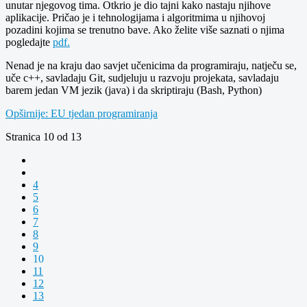
unutar njegovog tima. Otkrio je dio tajni kako nastaju njihove
aplikacije. Pričao je i tehnologijama i algoritmima u njihovoj
pozadini kojima se trenutno bave. Ako želite više saznati o njima
pogledajte
pdf.
Nenad je na kraju dao savjet učenicima da programiraju, natječu se,
uče c++, savladaju Git, sudjeluju u razvoju projekata, savladaju
barem jedan VM jezik (java) i da skriptiraju (Bash, Python)
Opširnije: EU tjedan programiranja
Stranica 10 od 13
4
5
6
7
8
9
10
11
12
13