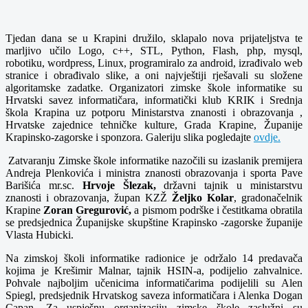
Tjedan dana se u Krapini družilo, sklapalo nova prijateljstva te
marljivo učilo Logo, c++, STL, Python, Flash, php, mysql,
robotiku, wordpress, Linux, programiralo za android, izrađivalo web
stranice i obrađivalo slike, a oni najvještiji rješavali su složene
algoritamske zadatke. Organizatori zimske škole informatike su
Hrvatski savez informatičara, informatički klub KRIK i Srednja
škola Krapina uz potporu Ministarstva znanosti i obrazovanja ,
Hrvatske zajednice tehničke kulture, Grada Krapine, Županije
Krapinsko-zagorske i sponzora. Galeriju slika pogledajte
ovdje.
Zatvaranju Zimske škole informatike nazočili su izaslanik premijera
Andreja Plenkovića i ministra znanosti obrazovanja i sporta Pave
Barišića mr.sc.
Hrvoje Šlezak,
državni tajnik u ministarstvu
znanosti i obrazovanja, župan KZŽ
Željko Kolar
, gradonačelnik
Krapine
Zoran Gregurović,
a pismom podrške i čestitkama obratila
se predsjednica Županijske skupštine Krapinsko -zagorske županije
Vlasta Hubicki.
Na zimskoj školi informatike radionice je održalo 14 predavača
kojima je Krešimir Malnar, tajnik HSIN-a, podijelio zahvalnice.
Pohvale najboljim učenicima informatičarima podijelili su Alen
Spiegl, predsjednik Hrvatskog saveza informatičara i Alenka Dogan
Capan
.
Za uspješnu organizaciju zimske škole zaslužni su