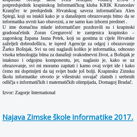
potpredsjednik krapinskog Informatičkog kluba KRIK Krunoslav
Kranjčec te predsjednik Hrvatskog saveza informatičara Alen
Spiegl, koji su istakli kako je u današnjem obrazovanju bitno da se
informatika uvrsti kao obavezni, a ne samo kao izborni predmet .
U ime domaćina mlade informatičare pozdravili su i krapinski
gradonačelnik Zoran Gregurović te zamjenica krapinsko –
zagorskog župana Jasna Petek, koji su gostima iz cijele Hrvatske
zaželjeli dobrodošlicu, te ispred Agencije za odgoj i obrazovanje
Žarko Bošnjak. Svi su oni naglasili koliko je informatika, odnosno
visoka tehnologija bitna za današnji svakodnevni život, a Bošnjak je
istaknuo i odgojnu komponentu, jer, naglasio je, kako se uz
obrazovanje, svi mi moramo zapitati i kamo ovaj svijet ide i kako
ćemo mi doprinijeti da taj svijet bude još bolji. Krapinsku Zimsku
školu informatike otvorio je višestruki osvajač zlatnih i srebrnih
odličja s informatičkih i matematičkih olimpijada, Domagoj Bradač.
Izvor: Zagorje International
Najava Zimske škole informatike 2017.