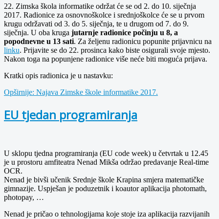
22. Zimska škola informatike održat će se od 2. do 10. siječnja
2017. Radionice za osnovnoškolce i srednjoškolce će se u prvom
krugu održavati od 3. do 5. siječnja, te u drugom od 7. do 9.
siječnja. U oba kruga
jutarnje radionice počinju u 8, a
popodnevne u 13 sati
. Za željenu radionicu popunite prijavnicu na
linku
. Prijavite se do 22. prosinca kako biste osigurali svoje mjesto.
Nakon toga na popunjene radionice više neće biti moguća prijava.
Kratki opis radionica je u nastavku:
Opširnije: Najava Zimske škole informatike 2017.
EU tjedan programiranja
U sklopu tjedna programiranja (EU code week) u četvrtak u 12.45
je u prostoru amfiteatra Nenad Mikša održao predavanje Real-time
OCR.
Nenad je bivši učenik Srednje škole Krapina smjera matematičke
gimnazije. Uspješan je poduzetnik i koautor aplikacija photomath,
photopay, …
Nenad je pričao o tehnologijama koje stoje iza aplikacija razvijanih