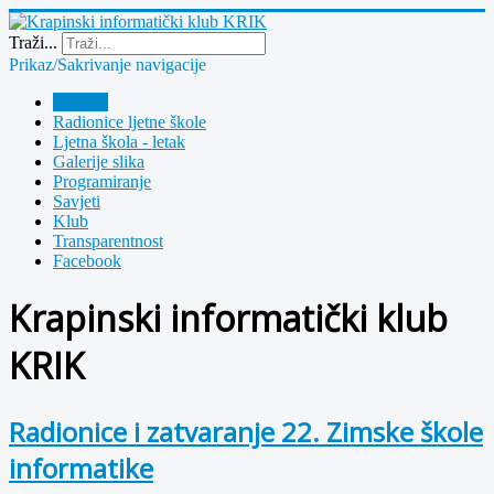
Year
Month
Year
Month
Traži...
Prikaz/Sakrivanje navigacije
Polazna
Radionice ljetne škole
Ljetna škola - letak
Galerije slika
Programiranje
Savjeti
Klub
Transparentnost
Facebook
Krapinski informatički klub
KRIK
Radionice i zatvaranje 22. Zimske škole
informatike